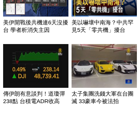
美伊開戰後共機連6天沒擾
美以嚇壞中南海？中共罕
台 學者析消失主因
見5天「零共機」擾台
傳伊朗有意談判！道瓊彈
太子集團洗錢大軍在台團
238點 台積電ADR收高
滅 33豪車今被法拍