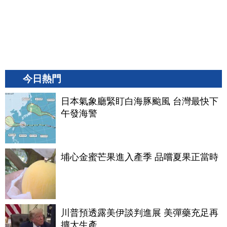
今日熱門
日本氣象廳緊盯白海豚颱風 台灣最快下
午發海警
埔心金蜜芒果進入產季 品嚐夏果正當時
川普預透露美伊談判進展 美彈藥充足再
擴大生產