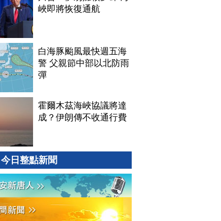
峽即將恢復通航
白海豚颱風最快週五海
警 父親節中部以北防雨
彈
霍爾木茲海峽協議將達
成？伊朗傳不收通行費
今日整點新聞