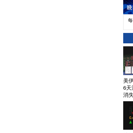
每
美
6天
消