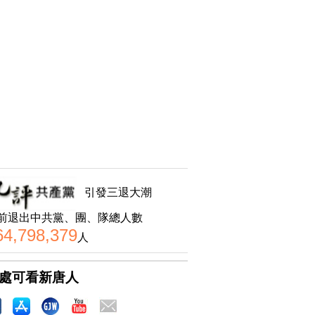
引發三退大潮
前退出中共黨、團、隊總人數
64,798,379
人
處可看新唐人