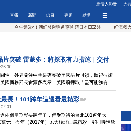
新唐人影音
|
大
直播
新聞
節目
專題
點播
今年第6次！朝鮮發射彈道導彈 落日本EEZ外
紅海戰火續
晶片突破 雷蒙多：將採取有力措施｜交付
:26:00
鷹機 漢翔國機國造今年度達標｜台灣自駕隊
起關注，外界關注中共是否突破美國晶片封鎖，取得技術
獲汽車研發界奧斯卡肯定｜台北101跨年煙火
，美國商務部長雷蒙多表示，美國將採取「盡可能強有
彩色煙火
保護國家安全。 而美國去年通過晶片法案後，首度撥
0萬美元（約11億新台幣）的補助款將交給軍工企業貝宜系
上最長！101跨年這邊看最精彩
案的首要目標是「國家安全」。 國機國造，漢翔達成今
:02:01
架勇鷹號目標，今天上午由董事長胡開宏率領4架勇鷹高
過兩個星期就要跨年了，備受期待的台北101跨年大
東交機。 台灣自駕技術研發里程碑。車輛研究測試中心
00萬元，今年（2017年）以大樓北面最精彩，能同時飽覽
開發的自駕隊列技術，成功讓商用車隊應用到一般道路，縮短
火和塔身燈光效果，長達360秒，是史上最長的表演，哪