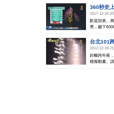
些地點是最
360秒史
2017-12-16 20
歡迎回來。再
秀，砸下60
LED秀、煙
些地點是最
台北101
2012-12-18 21
距離跨年夜，
模擬動畫。
將更飽和，今
秀。