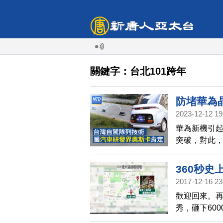
關鍵字：台北101跨年
防堵華為
2023-12-12 19
17架勇
華為新機引
列技術 
突破，對此
首採日本
力」的行動來
款，將350
360秒史
統，要凸顯法
2017-12-16 23
年度交機17
歡迎回來。再
教機，飛往台
秀，砸下60
(ARTC)
LED秀、煙