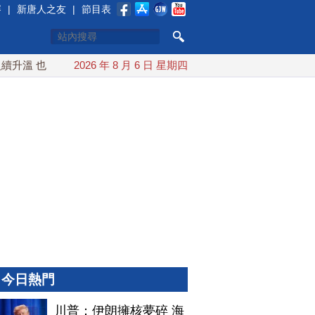
賽
|
新唐人之友
|
節目表
升溫 也門胡塞武裝稱又襲擊沙特油輪
2026 年 8 月 6 日 星期四
台灣漢光演習 賴清德搭
今日熱門
川普：伊朗擁核夢碎 海