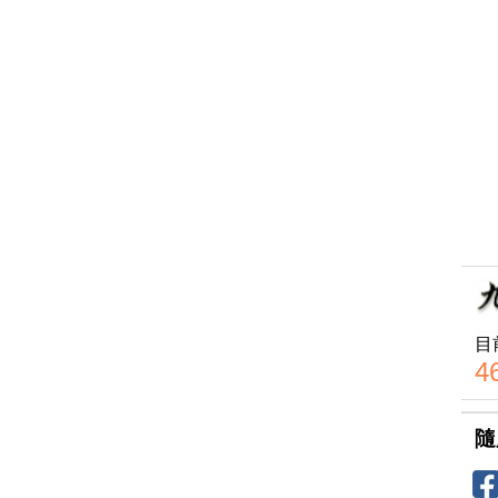
目
4
隨