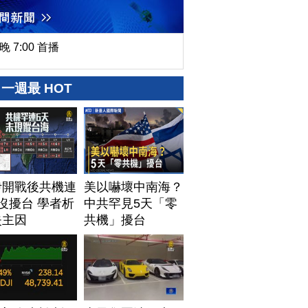
晚 7:00 首播
一週最 HOT
伊開戰後共機連
美以嚇壞中南海？
沒擾台 學者析
中共罕見5天「零
失主因
共機」擾台