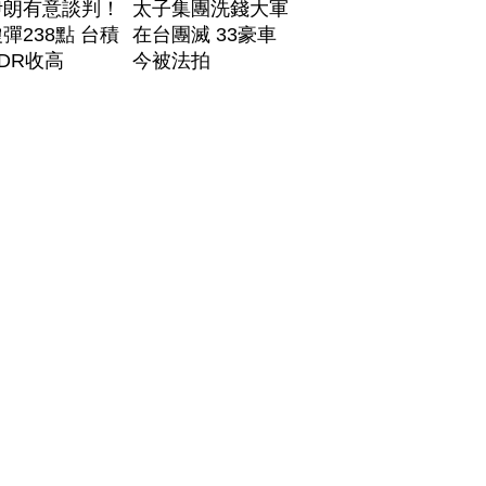
伊朗有意談判！
太子集團洗錢大軍
彈238點 台積
在台團滅 33豪車
DR收高
今被法拍