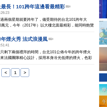
佳的觀賞地點呢？帶您先睹為快。
上最長！101跨年這邊看最精彩
:26:23
過兩個星期就要跨年了，備受期待的台北101跨年大
00萬元，今年（2017年）以大樓北面最精彩，能同時飽覽
火和塔身燈光效果，長達360秒，是史上最長的表演，哪
佳的觀賞地點呢？帶您先睹為快。
跨年煙火秀 法式浪漫風
:51:41
只剩下兩個禮拜的時間，台北101公佈今年的跨年煙火
請來法國團隊精心設計，採用本身冷光低煙的煙火，色彩
年還要搭配 澎派曲風的音樂，要呈現夢幻的煙火舞蹈
<
1
>