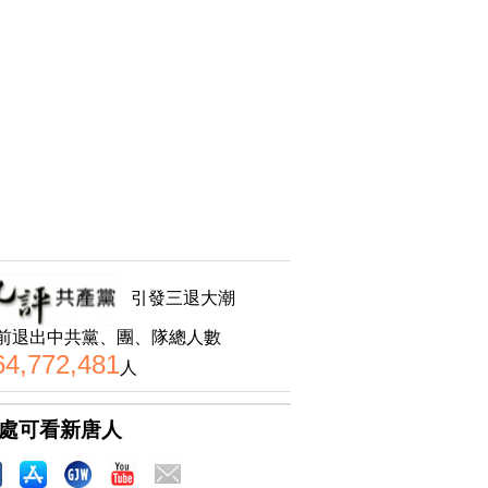
引發三退大潮
前退出中共黨、團、隊總人數
64,772,481
人
處可看新唐人