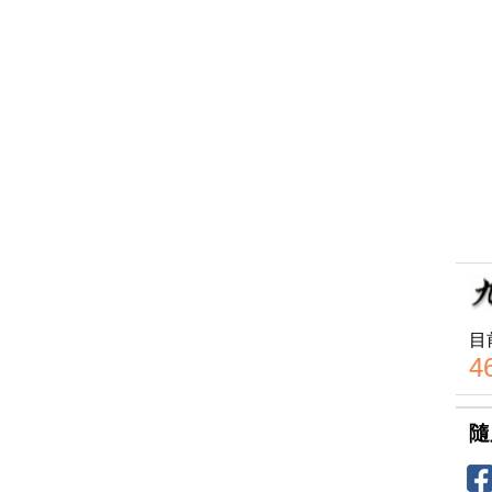
目
4
隨