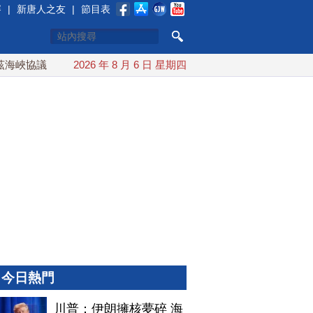
賽
|
新唐人之友
|
節目表
峽協議將達成？伊朗傳不收通行費
2026 年 8 月 6 日 星期四
配合漢光 總統賴清德親登
今日熱門
川普：伊朗擁核夢碎 海