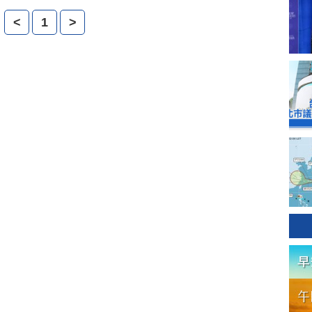
行票選，打造獨一無二的創意派對。
<
1
>