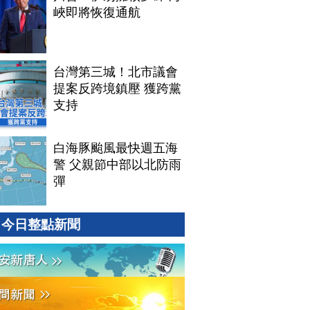
峽即將恢復通航
台灣第三城！北市議會
提案反跨境鎮壓 獲跨黨
支持
白海豚颱風最快週五海
警 父親節中部以北防雨
彈
今日整點新聞