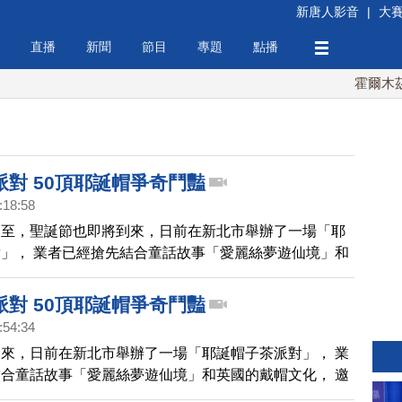
新唐人影音
|
大
直播
新聞
節目
專題
點播
霍爾木茲海
派對 50頂耶誕帽爭奇鬥豔
:18:58
冬至，聖誕節也即將到來，日前在新北市舉辦了一場「耶
」， 業者已經搶先結合童話故事「愛麗絲夢遊仙境」和
化， 邀請創作歌手許哲珮，以及創意無限的民眾，設計
百怪的耶誕帽現場進行票選，打造獨一無二的創意派對。
派對 50頂耶誕帽爭奇鬥豔
:54:34
來，日前在新北市舉辦了一場「耶誕帽子茶派對」， 業
合童話故事「愛麗絲夢遊仙境」和英國的戴帽文化， 邀
哲珮，以及創意無限的民眾，設計50多頂千奇百怪的耶