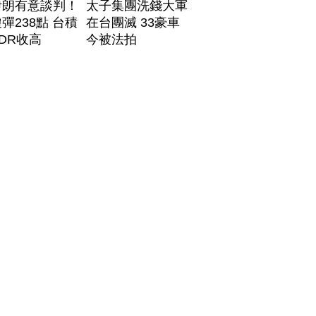
伊朗有意談判！
太子集團洗錢大軍
彈238點 台積
在台團滅 33豪車
DR收高
今被法拍