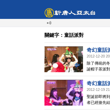
關鍵字：童話派對
奇幻童話
2012-12-20 20
除了傳統的
誕帽子茶派對
英國的戴帽文
50多頂千奇
奇幻童話
2012-12-19 21
聖誕節即將到
者已經搶先結
請創作歌手許