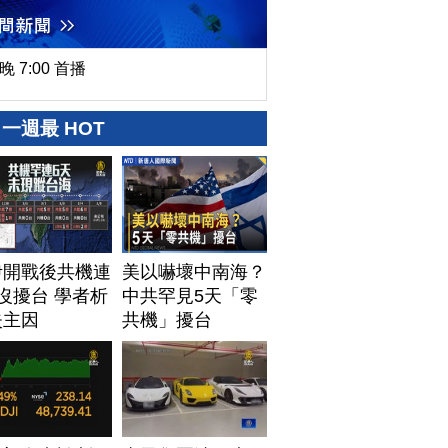
晚 7:00 首播
一週最 HOT
伊開戰後共機連
美以嚇壞中南海？
沒擾台 學者析
中共罕見5天「零
失主因
共機」擾台