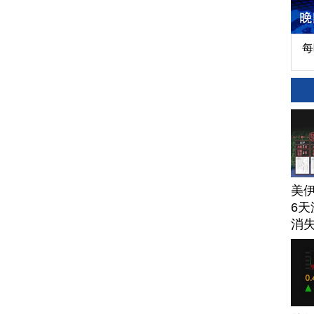
每
美
6天
消