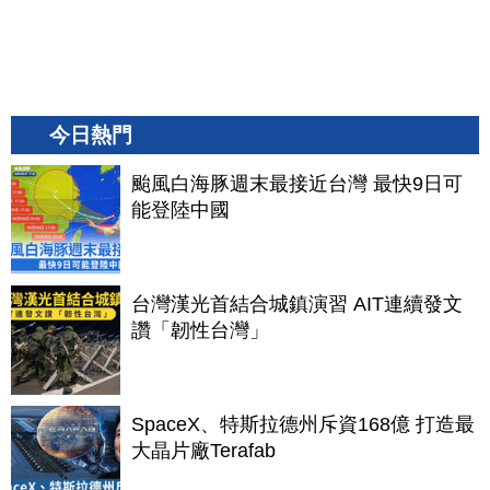
今日熱門
颱風白海豚週末最接近台灣 最快9日可
能登陸中國
台灣漢光首結合城鎮演習 AIT連續發文
讚「韌性台灣」
SpaceX、特斯拉德州斥資168億 打造最
大晶片廠Terafab