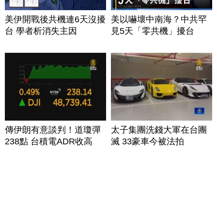
美伊開戰後共機連6天沒擾
美以嚇壞中南海？中共罕
台 學者析消失主因
見5天「零共機」擾台
傳伊朗有意談判！道瓊彈
太子集團洗錢大軍在台團
238點 台積電ADR收高
滅 33豪車今被法拍