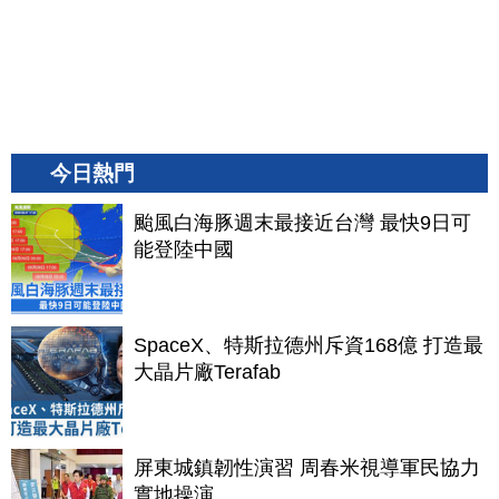
今日熱門
颱風白海豚週末最接近台灣 最快9日可
能登陸中國
SpaceX、特斯拉德州斥資168億 打造最
大晶片廠Terafab
屏東城鎮韌性演習 周春米視導軍民協力
實地操演