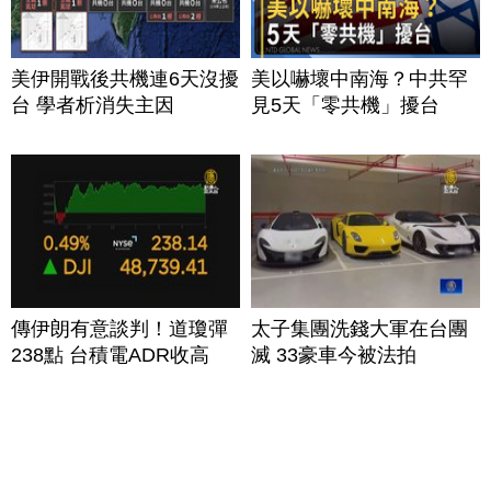
美伊開戰後共機連6天沒擾
美以嚇壞中南海？中共罕
台 學者析消失主因
見5天「零共機」擾台
傳伊朗有意談判！道瓊彈
太子集團洗錢大軍在台團
238點 台積電ADR收高
滅 33豪車今被法拍