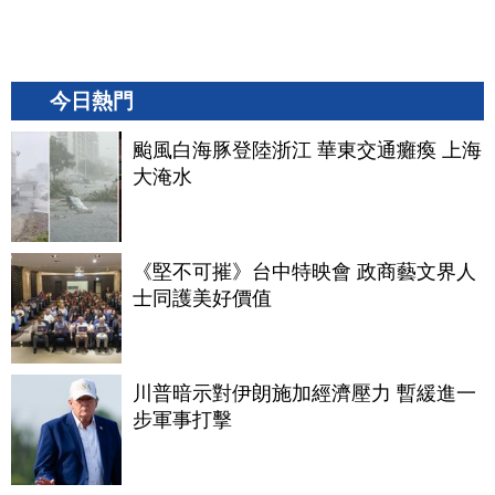
今日熱門
颱風白海豚登陸浙江 華東交通癱瘓 上海
大淹水
《堅不可摧》台中特映會 政商藝文界人
士同護美好價值
川普暗示對伊朗施加經濟壓力 暫緩進一
步軍事打擊