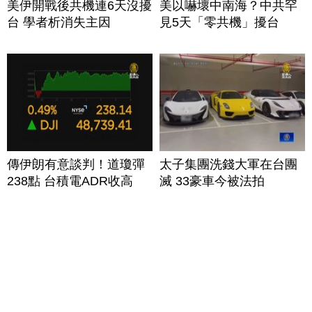
美伊開戰後共機連6天沒擾
美以嚇壞中南海？中共罕
台 學者析消失主因
見5天「零共機」擾台
傳伊朗有意談判！道瓊彈
太子集團洗錢大軍在台團
238點 台積電ADR收高
滅 33豪車今被法拍