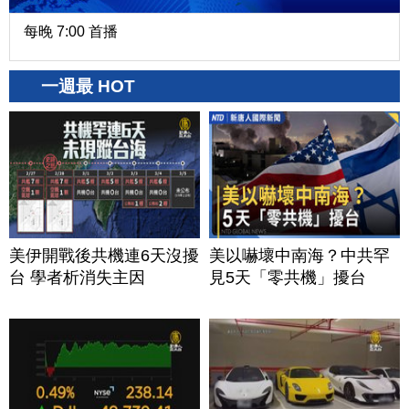
每晚 7:00 首播
一週最 HOT
美伊開戰後共機連6天沒擾
美以嚇壞中南海？中共罕
台 學者析消失主因
見5天「零共機」擾台