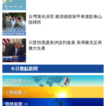
台灣漢光演習 賴清德搭裝甲車進駐衡山
指揮所
川普預透露美伊談判進展 美彈藥充足再
擴大生產
今日整點新聞