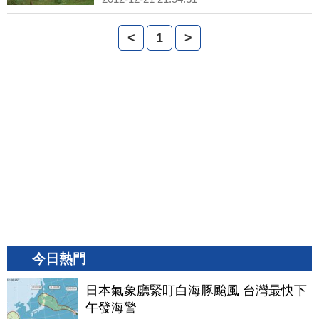
<
1
>
今日熱門
日本氣象廳緊盯白海豚颱風 台灣最快下
午發海警