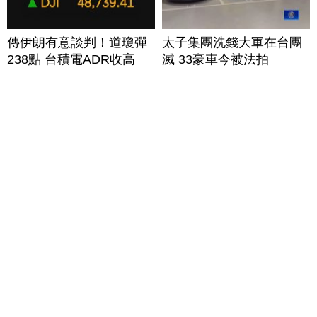
傳伊朗有意談判！道瓊彈
太子集團洗錢大軍在台團
238點 台積電ADR收高
滅 33豪車今被法拍