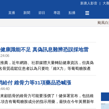
新唐人影音
|
大
直播
新聞
節目
專題
點播
颱風白海豚
成健康識能不足 真偽訊息難辨恐誤採地雷
:24:06
友推薦，近年網路、社群媒體大量轉貼健康資訊，但真偽
名骨質疏鬆症患者以為只要吃「維X力」等葡萄糖胺產
養骨頭，天天服用，但跌倒後就醫，確診為骨鬆引發骨
現這些年根本白花錢。
消給付 維骨力等31項藥品恐喊漲
:44:40
用來顧筋骨的維骨力可能要漲價了！健保署宣布，包括維
1項含有葡萄糖胺成分的指示用藥，最快在今年黃曆新年
給付，每年可省1.4億元，受影響患者人數超過15萬人。