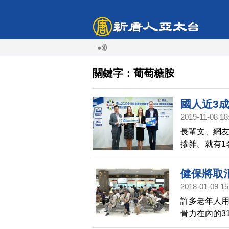
關鍵字：葡萄糖胺
國人近3
2019-11-08 18
長輩文、網
摻雜。就有1
品，就能保
折，這才發
健保將取
2018-01-09 15
許多老年人
骨力在內的3
後就可能取消