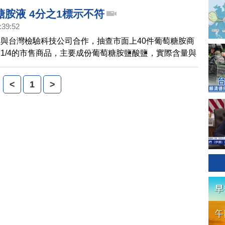
胺液 4分之1標示不符
:39:52
與台灣檢驗科技公司合作，抽查市面上40件葡萄糖胺商
1/4的市售商品，主要成份葡萄糖胺鹽酸鹽，實際含量與
許多葡萄糖胺液的品牌大廠都被點名。
<
1
>