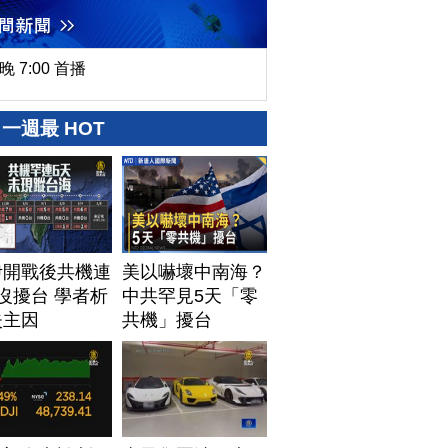
晚 7:00 首播
一週最 HOT
伊開戰後共機連
美以嚇壞中南海？
沒擾台 學者析
中共罕見5天「零
失主因
共機」擾台