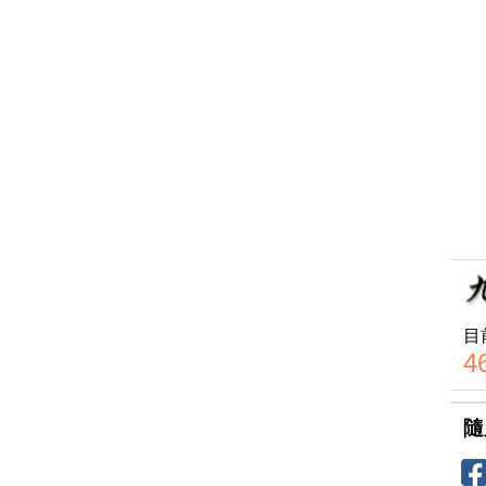
目
4
隨