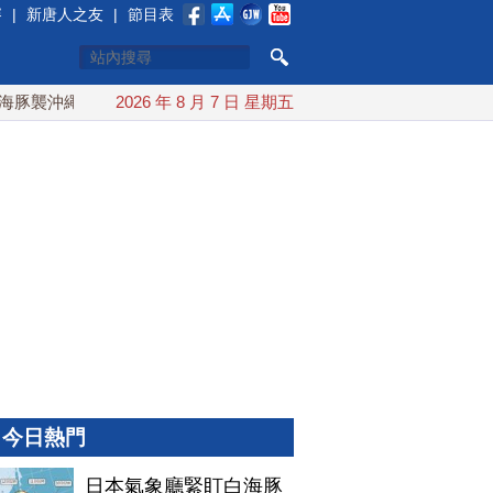
賽
|
新唐人之友
|
節目表
襲沖繩 週末最近台灣 10日登陸浙江
2026 年 8 月 7 日 星期五
川普預透露美伊談判進展
今日熱門
日本氣象廳緊盯白海豚