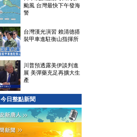
颱風 台灣最快下午發海
警
台灣漢光演習 賴清德搭
裝甲車進駐衡山指揮所
川普預透露美伊談判進
展 美彈藥充足再擴大生
產
今日整點新聞