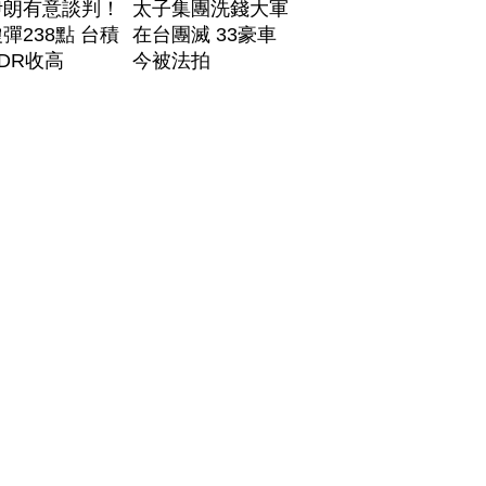
伊朗有意談判！
太子集團洗錢大軍
彈238點 台積
在台團滅 33豪車
DR收高
今被法拍