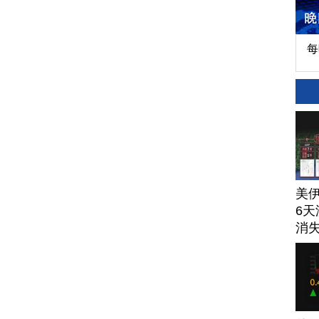
每
美
6天
消