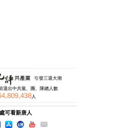
引發三退大潮
前退出中共黨、團、隊總人數
64,809,438
人
處可看新唐人