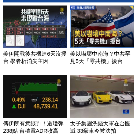
美伊開戰後共機連6天沒擾
美以嚇壞中南海？中共罕
台 學者析消失主因
見5天「零共機」擾台
傳伊朗有意談判！道瓊彈
太子集團洗錢大軍在台團
238點 台積電ADR收高
滅 33豪車今被法拍