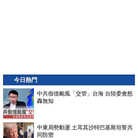
今日熱門
中共假借颱風「交管」台海 台陸委會怒
轟無知
中東局勢動盪 土耳其沙特巴基斯坦誓共
同防禦