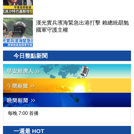
漢光實兵濱海緊急出港打擊 賴總統勗勉
國軍守護主權
今日整點新聞
每晚 7:00 首播
一週最 HOT