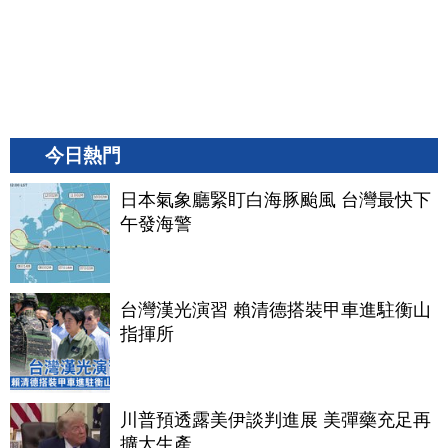
今日熱門
日本氣象廳緊盯白海豚颱風 台灣最快下
午發海警
台灣漢光演習 賴清德搭裝甲車進駐衡山
指揮所
川普預透露美伊談判進展 美彈藥充足再
擴大生產