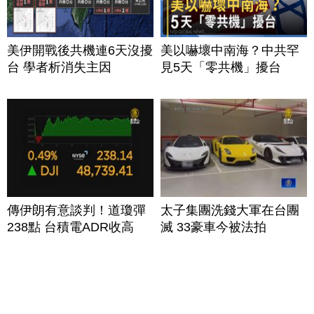
美伊開戰後共機連6天沒擾
美以嚇壞中南海？中共罕
台 學者析消失主因
見5天「零共機」擾台
傳伊朗有意談判！道瓊彈
太子集團洗錢大軍在台團
238點 台積電ADR收高
滅 33豪車今被法拍