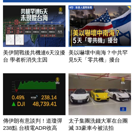
美伊開戰後共機連6天沒擾
美以嚇壞中南海？中共罕
台 學者析消失主因
見5天「零共機」擾台
傳伊朗有意談判！道瓊彈
太子集團洗錢大軍在台團
238點 台積電ADR收高
滅 33豪車今被法拍