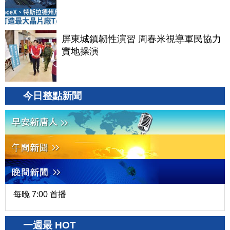
屏東城鎮韌性演習 周春米視導軍民協力
實地操演
今日整點新聞
每晚 7:00 首播
一週最 HOT