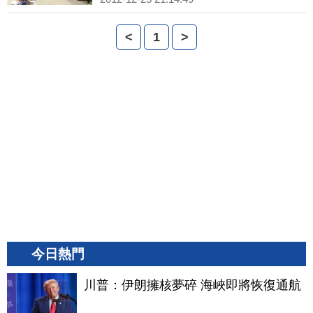
<
1
>
今日熱門
川普：伊朗擁核夢碎 海峽即將恢復通航