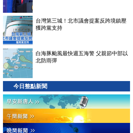
台灣第三城！北市議會提案反跨境鎮壓
獲跨黨支持
白海豚颱風最快週五海警 父親節中部以
北防雨彈
今日整點新聞