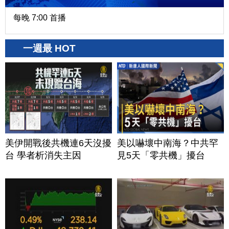
每晚 7:00 首播
一週最 HOT
美伊開戰後共機連6天沒擾
美以嚇壞中南海？中共罕
台 學者析消失主因
見5天「零共機」擾台