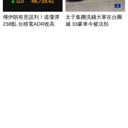
傳伊朗有意談判！道瓊彈
太子集團洗錢大軍在台團
238點 台積電ADR收高
滅 33豪車今被法拍