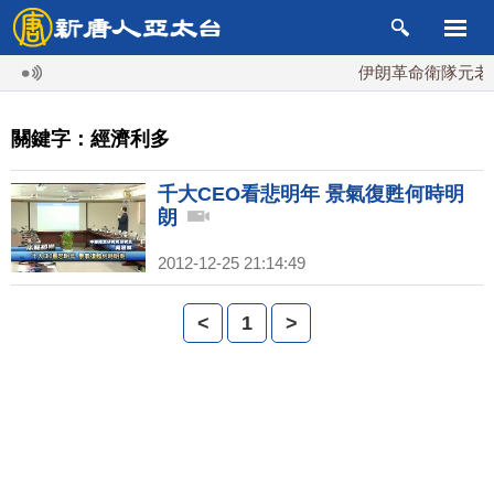
伊朗革命衛隊元老掌
關鍵字：經濟利多
千大CEO看悲明年 景氣復甦何時明
朗
2012-12-25 21:14:49
<
1
>