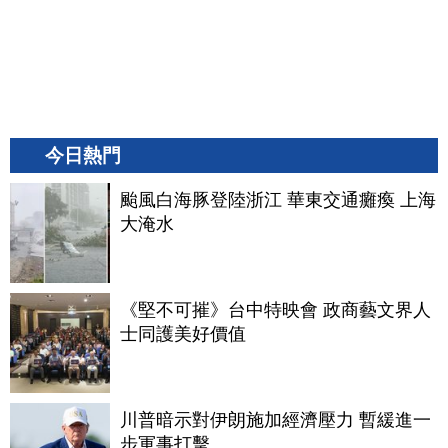
今日熱門
颱風白海豚登陸浙江 華東交通癱瘓 上海
大淹水
《堅不可摧》台中特映會 政商藝文界人
士同護美好價值
川普暗示對伊朗施加經濟壓力 暫緩進一
步軍事打擊