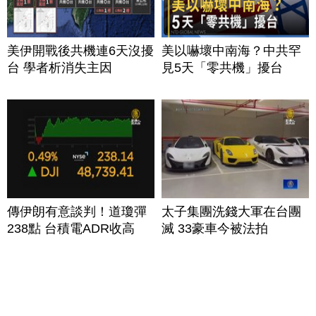
美伊開戰後共機連6天沒擾
美以嚇壞中南海？中共罕
台 學者析消失主因
見5天「零共機」擾台
傳伊朗有意談判！道瓊彈
太子集團洗錢大軍在台團
238點 台積電ADR收高
滅 33豪車今被法拍