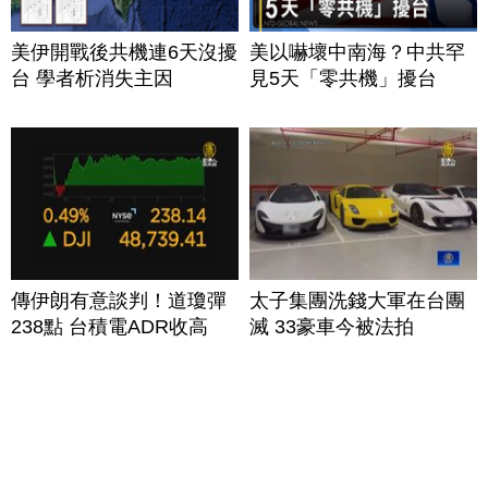
美伊開戰後共機連6天沒擾
美以嚇壞中南海？中共罕
台 學者析消失主因
見5天「零共機」擾台
傳伊朗有意談判！道瓊彈
太子集團洗錢大軍在台團
238點 台積電ADR收高
滅 33豪車今被法拍