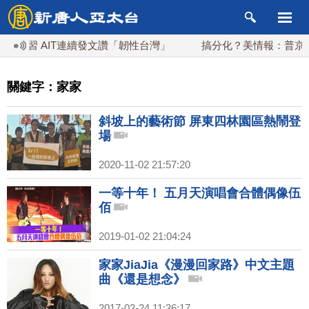
演習 AIT連續發文讚「韌性台灣」
搞分化？美情報：普京最快
關鍵字：家家
斜坡上的藝術節 屏東四林園區熱鬧登
場
2020-11-02 21:57:20
一等十年！ 五月天演唱會合體偶像伍
佰
2019-01-02 21:04:24
家家JiaJia《漫漫回家路》中文主題
曲《還是想念》
2017-02-24 11:36:17