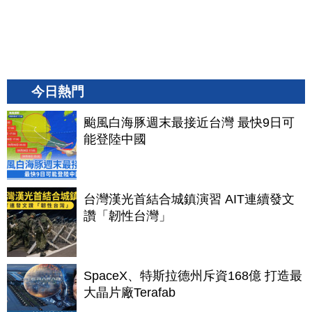
今日熱門
颱風白海豚週末最接近台灣 最快9日可
能登陸中國
台灣漢光首結合城鎮演習 AIT連續發文
讚「韌性台灣」
SpaceX、特斯拉德州斥資168億 打造最
大晶片廠Terafab