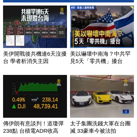
美伊開戰後共機連6天沒擾
美以嚇壞中南海？中共罕
台 學者析消失主因
見5天「零共機」擾台
傳伊朗有意談判！道瓊彈
太子集團洗錢大軍在台團
238點 台積電ADR收高
滅 33豪車今被法拍