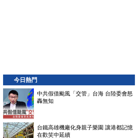
今日熱門
中共假借颱風「交管」台海 台陸委會怒
轟無知
台鐵高雄機廠化身親子樂園 讓港都記憶
在歡笑中延續