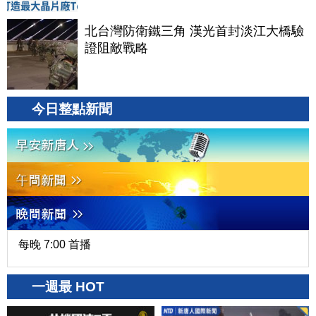
北台灣防衛鐵三角 漢光首封淡江大橋驗
證阻敵戰略
今日整點新聞
每晚 7:00 首播
一週最 HOT