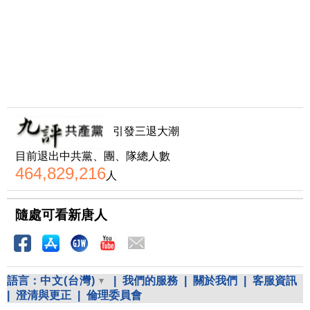
引發三退大潮
目前退出中共黨、團、隊總人數
464,829,216
人
隨處可看新唐人
語言：
中文(台灣)
|
我們的服務
|
關於我們
|
客服資訊
|
澄清與更正
|
倫理委員會