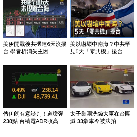
美伊開戰後共機連6天沒擾
美以嚇壞中南海？中共罕
台 學者析消失主因
見5天「零共機」擾台
傳伊朗有意談判！道瓊彈
太子集團洗錢大軍在台團
238點 台積電ADR收高
滅 33豪車今被法拍