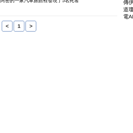
阿密的一家汽車旅館裡發現了5名死者
傳
道瓊
電A
<
1
>