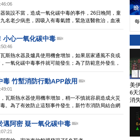
！
:46:06
器裝設不當，造成一氧化碳中毒的事件，26日晚間，童
到九名老少病患，因吸入有毒氣體，緊急送醫救治，血液
每
濃度超標，醫院立即安排高壓氧治療。目前這九名病人生
、意識清醒，已住院治療中。
！小心一氧化碳中毒
:50:46
，瓦斯熱水器及爐具使用機會增加，如果居家通風不良或
對，一氧化碳中毒事件就可能發生；為了防範意外發生，
局舉辦宣導活動，也教導民眾急救方法。
中毒 竹塹消防行動APP啟用
美
:49:01
6天
冷，瓦斯熱水器使用機率增加，稍一不慎就容易造成火災
消
中毒。為了有效防止這類事件發生，新竹市消防局結合網
了竹塹i消防 行動APP服務系統，讓民眾可以透過智慧型
報災情。
於邁阿密 疑一氧化碳中毒
:07:21