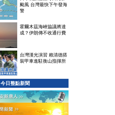
颱風 台灣最快下午發海
警
霍爾木茲海峽協議將達
成？伊朗傳不收通行費
台灣漢光演習 賴清德搭
裝甲車進駐衡山指揮所
今日整點新聞