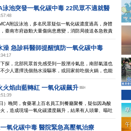
A泳池突發一氧化碳中毒 22民眾不適就醫
:57:48
MCA附設泳池，多名民眾疑似一氧化碳濃度過高，身體
象，臺南市府啟動大量傷病患應變，消防局後送各急救責
續持續處置追蹤。
水澡 急診科醫師提醒慎防一氧化碳中毒
:34:17
漸下探，北部民眾首先感受到一股溼冷氣息，南部氣溫也
，不少人選擇洗個熱水澡驅寒，或回家前吃個火鍋，也能
但急診科醫師提醒，到了冬天因一氧化碳中毒緊急就醫事
加，不但致命機率高，也有類似失智症狀風險，如果在高
火火焰由藍轉紅 一氧化碳飆升
然感到暈眩，必須立刻離開且就醫。
:51:39
9日）晚間，食藥署上百名員工到餐廳聚餐，疑似因為酸
炭火，造成現場一氧化碳濃度飆升，結果有人頭暈、嘔吐
老師解釋，這是炭火燃燒不完全，導致產生大量一氧化
保持室內空氣流通之外，當火焰從藍色轉為紅色時，就要
眾一氧化碳中毒 醫院緊急高壓氧治療