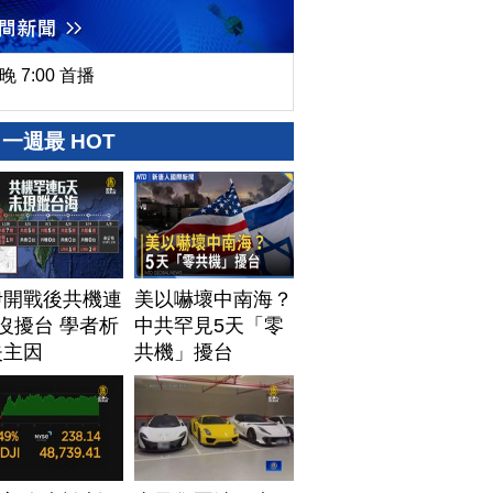
晚 7:00 首播
一週最 HOT
伊開戰後共機連
美以嚇壞中南海？
沒擾台 學者析
中共罕見5天「零
失主因
共機」擾台