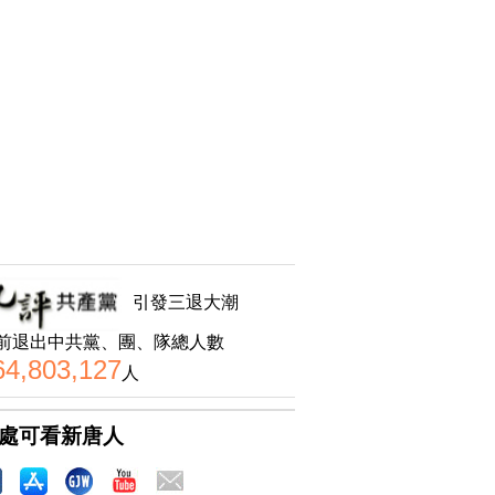
引發三退大潮
前退出中共黨、團、隊總人數
64,803,127
人
處可看新唐人