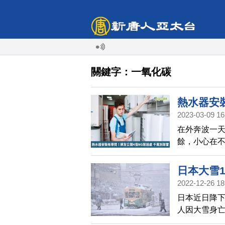
關鍵字：一氧化碳
熱水器安
2023-03-09 16
雷
在外奔波一
餘，小心在
12月至2月
的一氧化碳
日本大雪1
亡，因此家中熱
2022-12-26 18
室》本次透過
日本近日降下
地點」相關話
人因大雪身
地點。