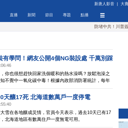
新唐人影音
|
大
直播
新聞
節目
專題
點播
防堵中共！川普簽行政
裝有學問！網友公開4個NG裝設處 千萬別踩
:06:46
天，你也很想趕快回家洗個暖和的熱水澡嗎？放鬆泡澡之
不知不覺中一氧化碳中毒！根據內政部消防署統計，每年
是居家瓦斯熱水器ㄧ氧化碳中毒案件的高峰期，無色無味
若吸入過多，會使人頭暈目眩、四肢無力，甚至昏迷死
0天釀17死 北海道數萬戶一度停電
水器的安裝地點尤為關鍵。《Social Lab社群實驗
:55:40
《OpView社群口碑資料庫》追蹤近1年內「熱水器裝設
大雪在各地釀成災情，官員今天表示，過去10天已有17
題的網路聲量，帶您了解網友熱議的四大熱水器NG裝設
亡，北海道地區有數萬住戶一度無電可用。