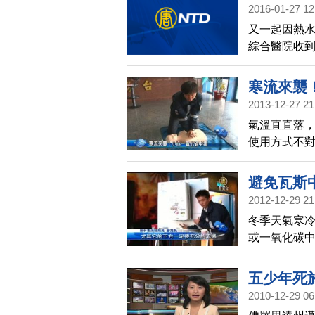
特別小心了
2016-01-27 12
又一起因熱水
綜合醫院收
中一氧化碳
命跡象穩定
寒流來襲
2013-12-27 21
氣溫直直落
使用方式不
新竹市消防
避免瓦斯
2012-12-29 21
冬季天氣寒
或一氧化碳
路科技，建置
手機緊急通
五少年死
2010-12-29 06