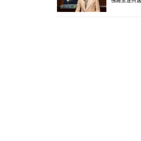
佛羅里達州邁