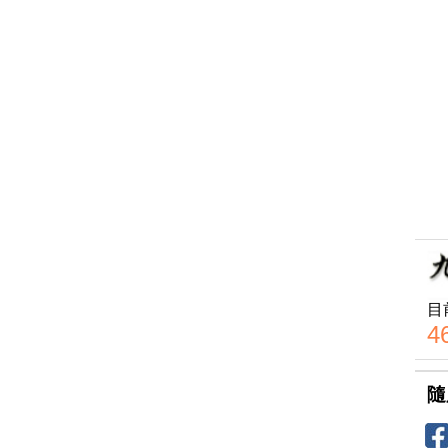
目
4
隨