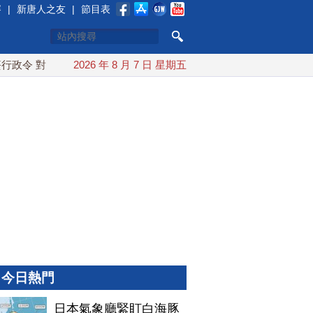
賽
|
新唐人之友
|
節目表
令 對多晶矽課15%關稅
2026 年 8 月 7 日 星期五
日本氣象廳緊盯白海豚颱風 台灣最快
今日熱門
日本氣象廳緊盯白海豚