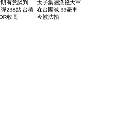
伊朗有意談判！
太子集團洗錢大軍
彈238點 台積
在台團滅 33豪車
DR收高
今被法拍