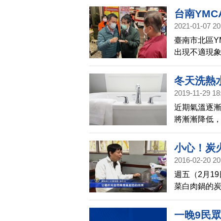
台南YMC
2021-01-07 20
臺南市北區Y
出現不適現
任醫院，後
冬天洗熱
2019-11-29 18
近期氣溫逐
將漸漸降低
暖和身體，
件會明顯增
小心！炭
風險環境突
2016-02-20 20
週五（2月1
菜白肉鍋的
送醫。理化
碳，除了要
一晚9民