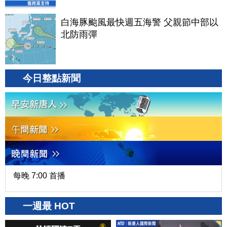
白海豚颱風最快週五海警 父親節中部以
北防雨彈
今日整點新聞
每晚 7:00 首播
一週最 HOT