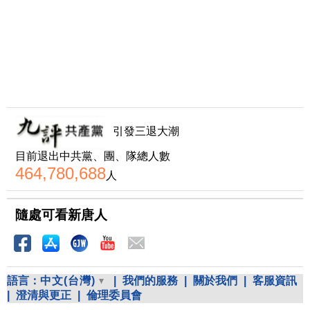
引發三退大潮
目前退出中共黨、團、隊總人數
464,780,688
人
隨處可看新唐人
語言：
中文(台灣)
|
我們的服務
|
關於我們
|
客服資訊
|
澄清與更正
|
倫理委員會