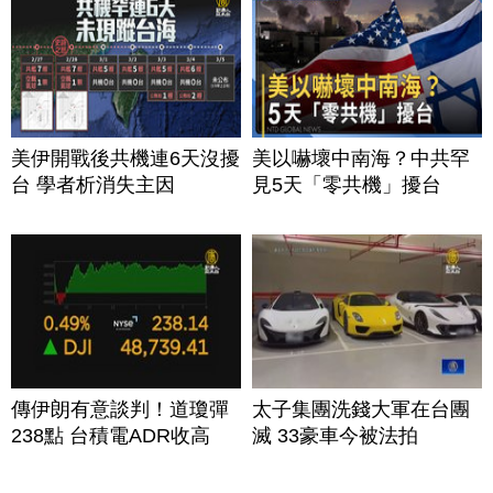
美伊開戰後共機連6天沒擾
美以嚇壞中南海？中共罕
台 學者析消失主因
見5天「零共機」擾台
傳伊朗有意談判！道瓊彈
太子集團洗錢大軍在台團
238點 台積電ADR收高
滅 33豪車今被法拍