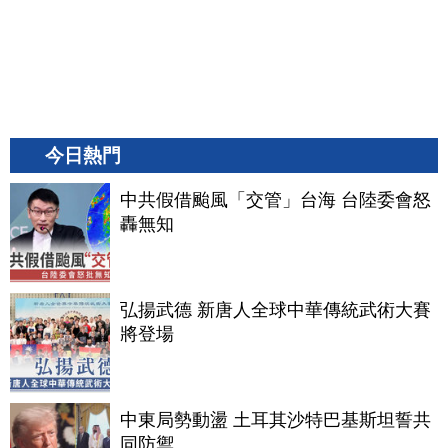
今日熱門
中共假借颱風「交管」台海 台陸委會怒
轟無知
弘揚武德 新唐人全球中華傳統武術大賽
將登場
中東局勢動盪 土耳其沙特巴基斯坦誓共
同防禦