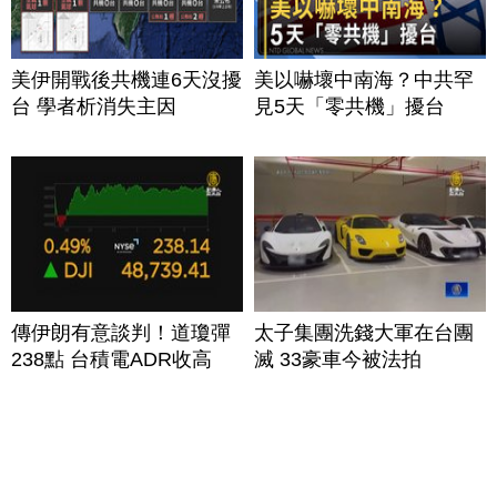
美伊開戰後共機連6天沒擾
美以嚇壞中南海？中共罕
台 學者析消失主因
見5天「零共機」擾台
傳伊朗有意談判！道瓊彈
太子集團洗錢大軍在台團
238點 台積電ADR收高
滅 33豪車今被法拍