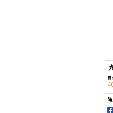
目
4
隨