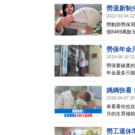
另外有1例為
勞退新制分
設置篩檢站
2022-03-04 12
區，就有7名
勞動部勞保局
億8469萬
查詢分配狀況
勞保年金
2019-06-18 21
勞保要破產
年金最多只能
保年金是活
而只要按月領
媽媽快看！
2018-04-07 20
來看看你也在
月的生育補助
6564元，
半的人，再
勞工退休