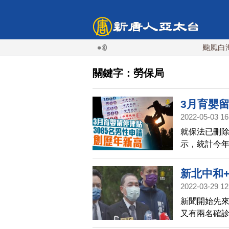
颱風白海豚
關鍵字：勞保局
3月育嬰留
2022-05-03 16
就保法已刪
示，統計今年
為育嬰留停
新北中和+
2022-03-29 12
新聞開始先來
又有兩名確
中和今天(2