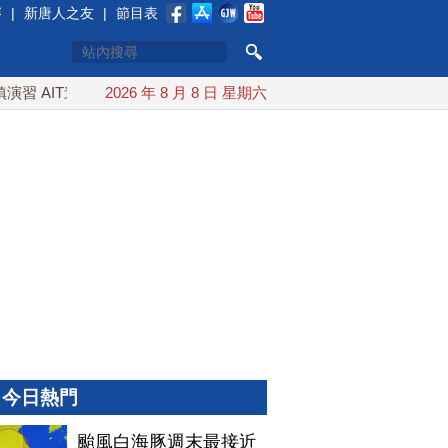
賽
|
新唐人之友
|
節目表
 AIT連續發文讚「韌性台灣」
2026 年 8 月 8 日 星期六
搞分化？美情報：普京最快今秋
今日熱門
颱風白海豚週末最接近