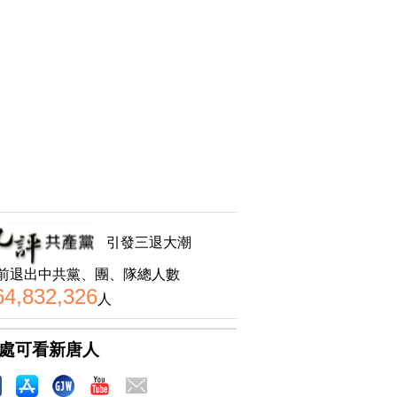
引發三退大潮
前退出中共黨、團、隊總人數
64,832,326
人
處可看新唐人