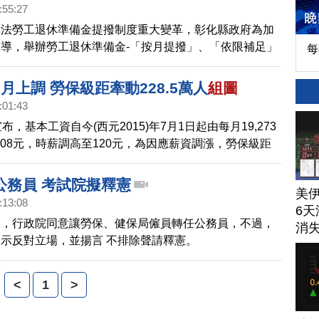
:55:27
準法勞工退休準備金提撥制度重大變革，彰化縣政府為加
導，舉辦勞工退休準備金-「按月提撥」、「依限補足」
每
強化事業單位雇主對法令之認識與瞭解，達到保障勞工權
雇關係的施政目標。
月上調 勞保級距牽動228.5萬人
組圖
:01:43
布，基本工資自今(西元2015)年7月1日起由每月19,273
,008元，時薪調高至120元，為因應薪資調漲，勞保級距
估計新的修正法將影響228.5萬人。
公務員 考試院擬釋憲
美
:13:08
6天
造，行政院同意讓勞保、健保局僱員轉任公務員，不過，
消
示反對立場，並揚言 不排除聲請釋憲。
<
1
>