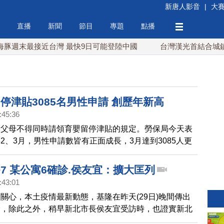
新唐人影音
|
大
直播
新聞
節目
專題
點播
週末最接近台灣 最快9日可能登陸中國
台灣漢光首結合城鎮演習
停津貼3085名男性申請 創歷年新高
:45:36
除父母不得同時請領育嬰留停津貼的規定。勞保局今天表
2、3月，男性申請數皆有正面成長，3月達到3085人更
津貼開辦以來的新高。
7 某公寓6確診.侯友宜：擴大匡列
:43:01
關心，本土疫情最新動態，基隆在昨天(29日)晚間傳出
診，除此之外，稍早新北市長侯友宜受訪時，也證實新北
9日)新增7例確診，其中6例是皆為某棟公寓大樓的群聚，