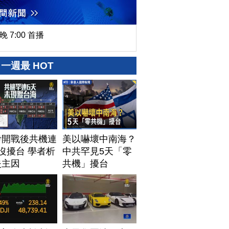
晚 7:00 首播
一週最 HOT
伊開戰後共機連
美以嚇壞中南海？
沒擾台 學者析
中共罕見5天「零
失主因
共機」擾台