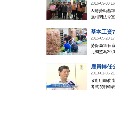
2016-03-09 16
因應勞動基
強相關法令宣
政令宣導，
益、強化勞
基本工資7
2015-05-20 17
勞保局19日宣
元調整為20
也配合修正，
雇員轉任
2013-01-05 21
政府組織改
考試院明確表