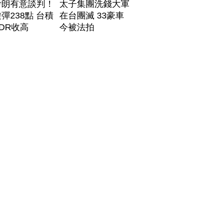
伊朗有意談判！
太子集團洗錢大軍
彈238點 台積
在台團滅 33豪車
DR收高
今被法拍