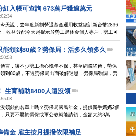
勞保局員工，目前擴大匡列中。新北市府也在中和景福里
紅入帳可查詢 673萬戶獲逾萬元
，鼓勵周邊民眾踴躍出來篩檢。而今天光是新北中和地
:02:34
確診者。本土疫情持續發展中。
今天說，去年度新制勞退基金運用收益總計新台幣2836
餘元，收益分配今天起揭示於勞工退休金個人專戶，勞工可
，約有673萬戶獲逾1萬元。
只能領到80歲？勞保局：活多久領多久
:50:53
的傳言，讓不少勞工擔心晚年不保，甚至網路謠傳，勞保
領到80歲，不過勞保局出面破解迷思，勞保局強調，勞
多久，領多久，而且勞工可以選擇一次領，或是每月領，
的時間，超過6.6年，就比一次領更划算！
 生育補助8400人還沒領
:55:03
沒領錢的名單上嗎？勞保局國民年金，提供新手媽媽2個
，只要不屬於勞保或軍公教就能請領，金額大約3萬
不過全台卻有8400多位媽媽遲遲沒有請領，其中更有將近一
不領就會到期作廢！
準備金 雇主按月提撥依限補足