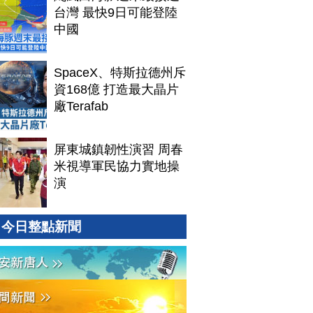
台灣 最快9日可能登陸
中國
SpaceX、特斯拉德州斥
資168億 打造最大晶片
廠Terafab
屏東城鎮韌性演習 周春
米視導軍民協力實地操
演
今日整點新聞