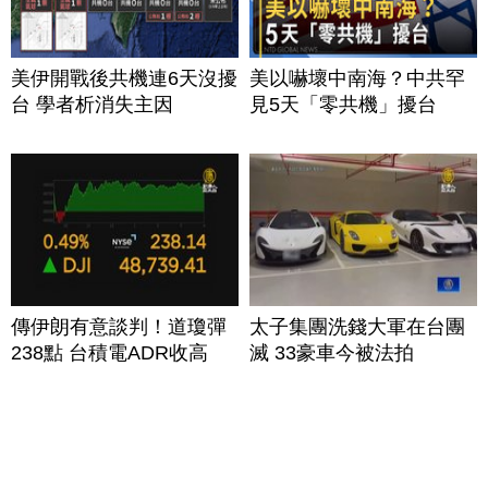
美伊開戰後共機連6天沒擾
美以嚇壞中南海？中共罕
台 學者析消失主因
見5天「零共機」擾台
傳伊朗有意談判！道瓊彈
太子集團洗錢大軍在台團
238點 台積電ADR收高
滅 33豪車今被法拍