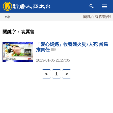
颱風白海豚襲沖繩 
關鍵字：袁厲害
「愛心媽媽」收養院火災7人死 當局
推責任
2013-01-05 21:27:05
<
1
>