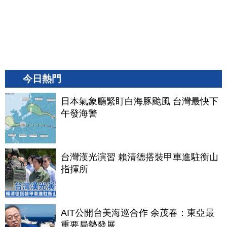
今日熱門
日本氣象廳緊盯白海豚颱風 台灣最快下
午發海警
台灣漢光演習 賴清德搭裝甲車進駐衡山
指揮所
AIT公開台美海巡合作 余茂春：東亞最
重要局勢發展