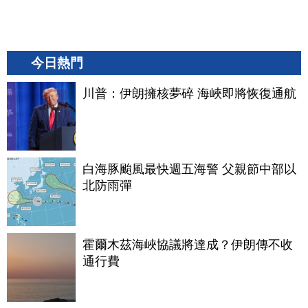
今日熱門
川普：伊朗擁核夢碎 海峽即將恢復通航
白海豚颱風最快週五海警 父親節中部以
北防雨彈
霍爾木茲海峽協議將達成？伊朗傳不收
通行費