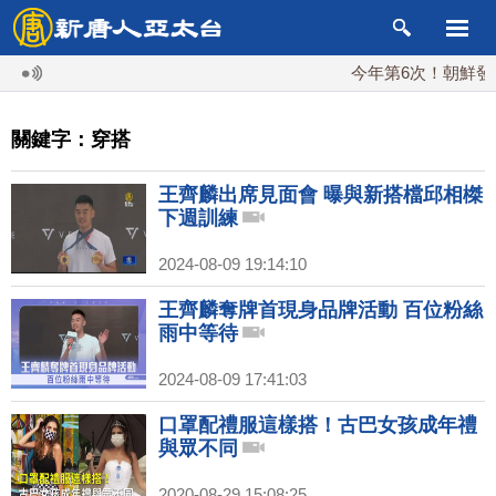
今年第6次！朝鮮發射彈
關鍵字：穿搭
王齊麟出席見面會 曝與新搭檔邱相榤
下週訓練
2024-08-09 19:14:10
王齊麟奪牌首現身品牌活動 百位粉絲
雨中等待
2024-08-09 17:41:03
口罩配禮服這樣搭！古巴女孩成年禮
與眾不同
2020-08-29 15:08:25