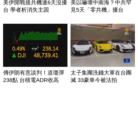
美伊開戰後共機連6天沒擾
美以嚇壞中南海？中共罕
台 學者析消失主因
見5天「零共機」擾台
傳伊朗有意談判！道瓊彈
太子集團洗錢大軍在台團
238點 台積電ADR收高
滅 33豪車今被法拍