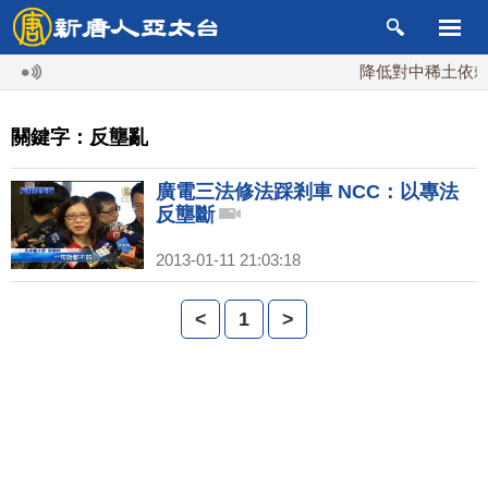
降低對中稀土依賴 
關鍵字：反壟亂
廣電三法修法踩剎車 NCC：以專法
反壟斷
2013-01-11 21:03:18
<
1
>