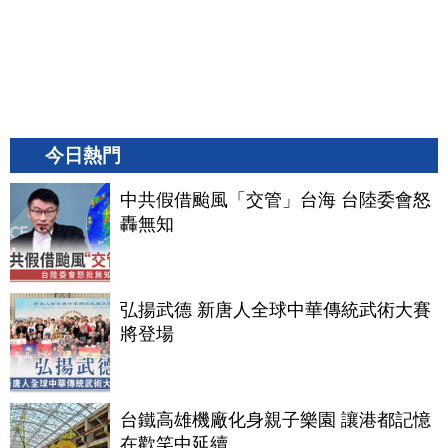
今日熱門
中共假借颱風「交管」台海 台陸委會怒
轟無知
弘揚武德 新唐人全球中華傳統武術大賽
將登場
台鐵高雄機廠化身親子樂園 讓港都記憶
在歡笑中延續