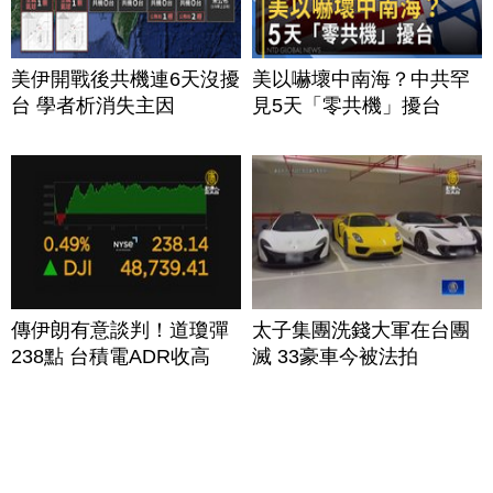
美伊開戰後共機連6天沒擾
美以嚇壞中南海？中共罕
台 學者析消失主因
見5天「零共機」擾台
傳伊朗有意談判！道瓊彈
太子集團洗錢大軍在台團
238點 台積電ADR收高
滅 33豪車今被法拍