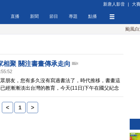
新唐人影音
|
大
直播
新聞
節目
專題
點播
颱風白海豚
家相聚 關注書畫傳承走向
:55:52
觀眾朋友，您有多久沒有寫過書法了，時代推移，書畫這
已經漸漸淡出台灣的教育，今天(11日)下午在國父紀念
自台灣、 中國大陸的當代書畫家，除了以畫會友，也探
統書畫未來的發展走向。
<
1
>