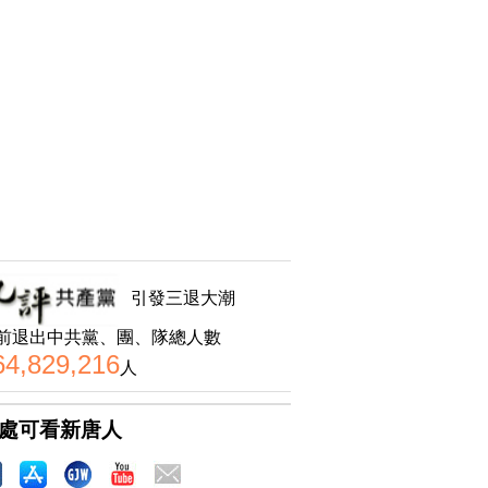
引發三退大潮
前退出中共黨、團、隊總人數
64,829,216
人
處可看新唐人