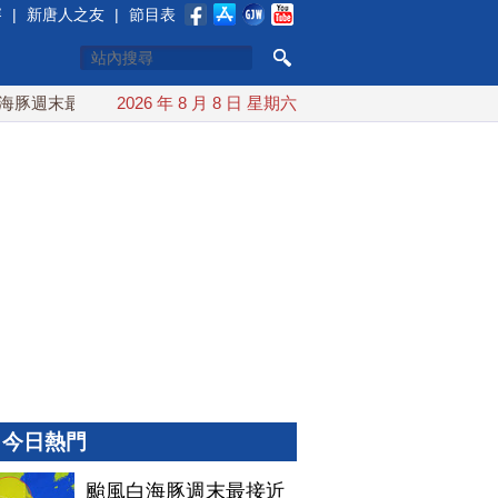
賽
|
新唐人之友
|
節目表
週末最接近台灣 最快9日可能登陸中國
2026 年 8 月 8 日 星期六
台灣漢光首結合城鎮演
今日熱門
颱風白海豚週末最接近