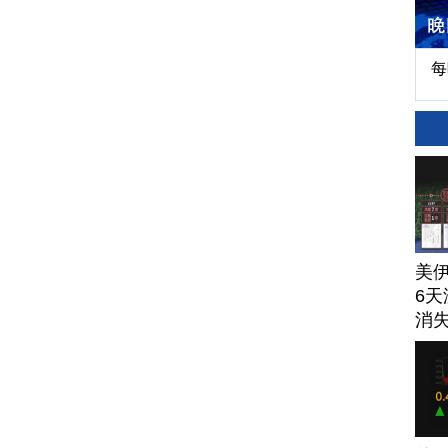
每
美
6天
消