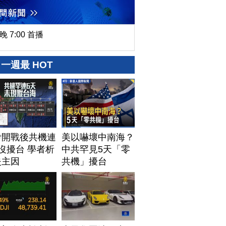
晚 7:00 首播
一週最 HOT
伊開戰後共機連
美以嚇壞中南海？
沒擾台 學者析
中共罕見5天「零
失主因
共機」擾台