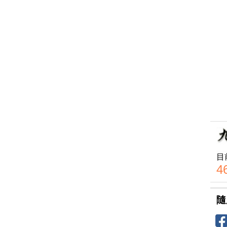
目
4
隨