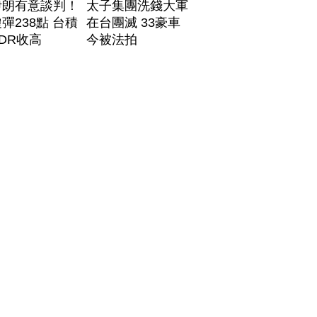
伊朗有意談判！
太子集團洗錢大軍
彈238點 台積
在台團滅 33豪車
DR收高
今被法拍