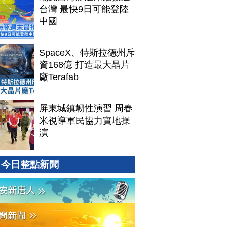
台灣 最快9日可能登陸
中國
SpaceX、特斯拉德州斥
資168億 打造最大晶片
廠Terafab
屏東城鎮韌性演習 周春
米視導軍民協力實地操
演
今日整點新聞