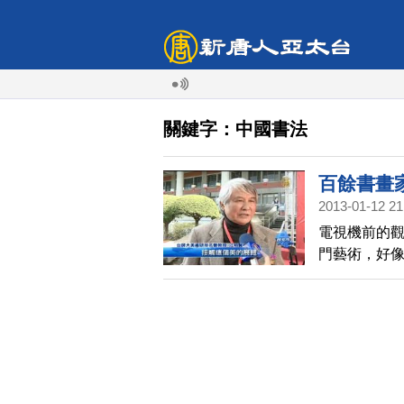
關鍵字：中國書法
百餘書畫
2013-01-12 21
電視機前的
門藝術，好像
館，有一群來
討關注，傳