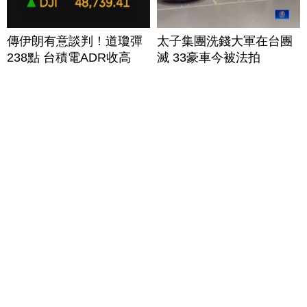
傳伊朗有意談判！道瓊彈
太子集團洗錢大軍在台團
238點 台積電ADR收高
滅 33豪車今被法拍