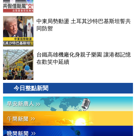
中東局勢動盪 土耳其沙特巴基斯坦誓共
同防禦
台鐵高雄機廠化身親子樂園 讓港都記憶
在歡笑中延續
今日整點新聞