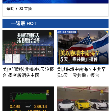
每晚 7:00 首播
一週最 HOT
美伊開戰後共機連6天沒擾
美以嚇壞中南海？中共罕
台 學者析消失主因
見5天「零共機」擾台