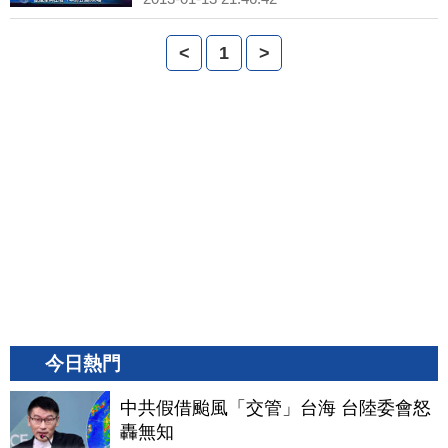
<
1
>
今日熱門
中共假借颱風「交管」台海 台陸委會怒
轟無知