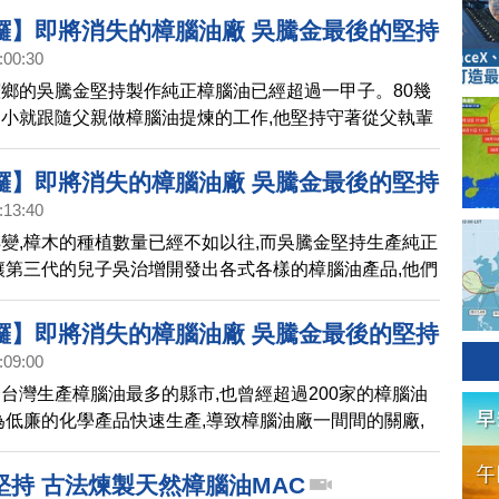
的數量逐漸減少, 而樹齡都集中在40年左右或是更嫩的樟
鑼】即將消失的樟腦油廠 吳騰金最後的堅持
:00:30
業 | 美麗心台灣(173)中
鄉的吳騰金堅持製作純正樟腦油已經超過一甲子。80幾
小就跟隨父親做樟腦油提煉的工作,他堅持守著從父執輩
統樟腦油廠。
鑼】即將消失的樟腦油廠 吳騰金最後的堅持
:13:40
產業 | 美麗心台灣(173)下預告
變,樟木的種植數量已經不如以往,而吳騰金堅持生產純正
讓第三代的兒子吳治增開發出各式各樣的樟腦油產品,他們
個古老傳統的技術,延續利他人的良心事業。
鑼】即將消失的樟腦油廠 吳騰金最後的堅持
:09:00
產業 | 美麗心台灣(173)中預告
台灣生產樟腦油最多的縣市,也曾經超過200家的樟腦油
為低廉的化學產品快速生產,導致樟腦油廠一間間的關廠,
由80幾歲的吳騰金仍然堅持生產純正樟腦油。
堅持 古法煉製天然樟腦油MAC