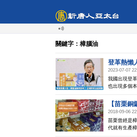
關鍵字：樟腦油
登革熱懶
2023-07-07 22
我國出現登革
也出現多個
解其症狀或是
席顧問陳錦
【苗栗銅
2018-09-06 22
(下) | 產
苗栗曾經是樟
代就有生產樟
是學歷,而是