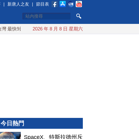
賽
|
新唐人之友
|
節目表
最快9日可能登陸中國
2026 年 8 月 8 日 星期六
台灣漢光首結合城鎮演習 AIT連續發文
今日熱門
SpaceX、特斯拉德州斥