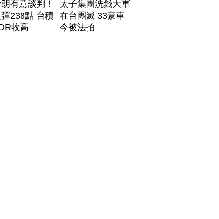
伊朗有意談判！
太子集團洗錢大軍
彈238點 台積
在台團滅 33豪車
DR收高
今被法拍