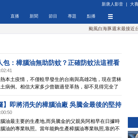
新唐人影音
|
大
直播
新聞
節目
專題
點播
颱風白海豚週末最接近台灣 
人包：樟腦油無助防蚊？正確防蚊法這裡看
:02:41
熱本土疫情，不僅較早發生的台南與高雄2地，現在雲林
本土病例。相信大家多少曾聽過登革熱，卻不見得完全了
防治方法；在4日，疾管署邀請國家蚊媒防治研究中心首
生教授，從病媒蚊開始詳細說明登革熱。
鑼】即將消失的樟腦油廠 吳騰金最後的堅持
:00:50
業 | 美麗心台灣(173)下
腦油最主要的生產地,而吳騰金的父親吳阿相早在日據時
腦油的專業執照。當年能夠生產樟腦油專業執照,靠的不
有靈敏的鼻子。吳騰金的集貨場有一大片的樟木,隨著時代