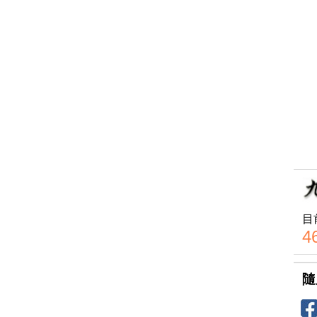
目
4
隨