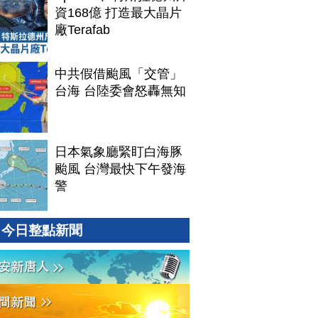
資168億 打造最大晶片
廠Terafab
中共假借颱風「交管」
台海 台陸委會怒轟無知
日本氣象廳緊盯白海豚
颱風 台灣最快下午發海
警
今日整點新聞