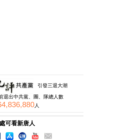
引發三退大潮
前退出中共黨、團、隊總人數
64,836,880
人
處可看新唐人