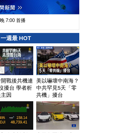
晚 7:00 首播
一週最 HOT
伊開戰後共機連
美以嚇壞中南海？
沒擾台 學者析
中共罕見5天「零
失主因
共機」擾台