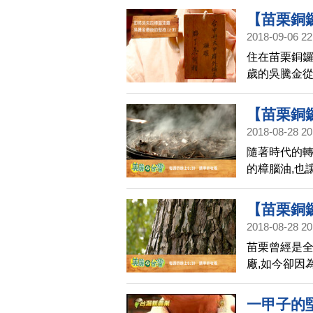
的轉變,樟木
【苗栗銅
木。
2018-09-06 22
(上) | 產
住在苗栗銅鑼
歲的吳騰金從
留下來的傳
【苗栗銅
2018-08-28 20
(下) | 
隨著時代的轉
的樟腦油,也
是如何堅持這
【苗栗銅
2018-08-28 20
(上) | 
苗栗曾經是全
廠,如今卻因
如今僅剩一家
一甲子的