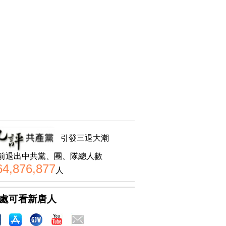
引發三退大潮
前退出中共黨、團、隊總人數
64,876,877
人
處可看新唐人