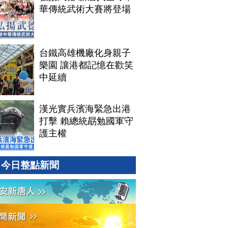
華傳統武術大賽將登場
台鐵高雄機廠化身親子
樂園 讓港都記憶在歡笑
中延續
漢光實兵濱海緊急出港
打擊 賴總統勗勉國軍守
護主權
今日整點新聞