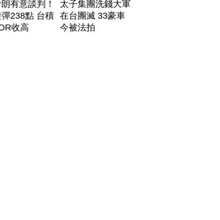
伊朗有意談判！
太子集團洗錢大軍
彈238點 台積
在台團滅 33豪車
DR收高
今被法拍