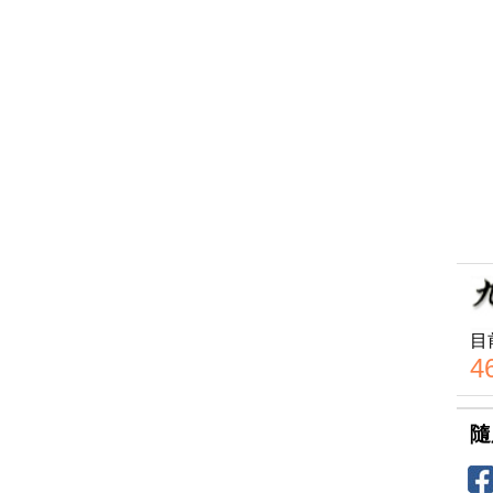
目
4
隨