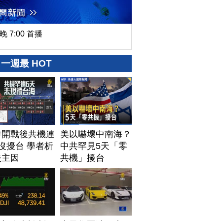
晚 7:00 首播
一週最 HOT
伊開戰後共機連
美以嚇壞中南海？
沒擾台 學者析
中共罕見5天「零
失主因
共機」擾台