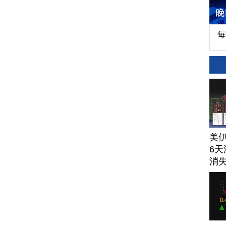
每
美
6天
消