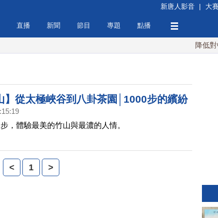
新唐人影音
|
大
直播
新聞
節目
專題
點播
降低對中稀
山】從太極峽谷到八卦茶園│1000步的繽紛
:15:19
腳步，體驗最美的竹山與最濃的人情。
<
1
>