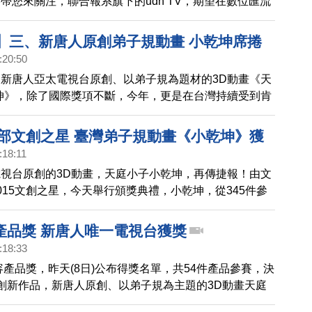
帶您來關注，聯合報系旗下的udn TV，期望在數位匯流
樣化的內容與多平台載具的應用，不過，日前竟從udn
傳出消息，由於財務問題，將裁掉整個節目部，打算關掉
9】三、新唐人原創弟子規動畫 小乾坤席捲
儘管聯合報社長項國寧，向外界澄清，沒有要關掉udn TV，
:20:50
做一些「小調整」，但也再次凸顯了，台灣現在有線電視
新唐人亞太電視台原創、以弟子規為題材的3D動畫《天
現象，與惡劣的媒體發展環境。
坤》，除了國際獎項不斷，今年，更是在台灣持續受到肯
化的深刻內涵，連大朋友都感受到新唐人製作優質節目的
的新聞專題，帶您聚焦，全球得獎不斷的3D動畫《天庭
化部文創之星 臺灣弟子規動畫《小乾坤》獲
》。
:18:11
獎！
視台原創的3D動畫，天庭小子小乾坤，再傳捷報！由文
015文創之星，今天舉行頒獎典禮，小乾坤，從345件參
脫穎而出，獲得最佳人氣獎。
產品獎 新唐人唯一電視台獲獎
:18:33
內容產品獎，昨天(8日)公布得獎名單，共54件產品參賽，決
創新作品，新唐人原創、以弟子規為主題的3D動畫天庭
，在其他遊戲產品公司中，是唯一獲獎的電視公司，這也