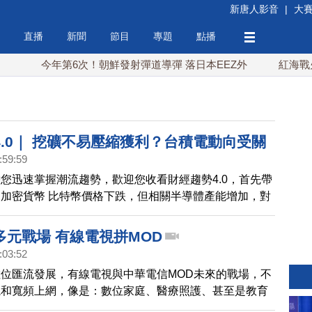
新唐人影音
|
大
直播
新聞
節目
專題
點播
今年第6次！朝鮮發射彈道導彈 落日本EEZ外
紅海戰火續升
4.0｜ 挖礦不易壓縮獲利？台積電動向受關
:59:59
您迅速掌握潮流趨勢，歡迎您收看財經趨勢4.0，首先帶
加密貨幣 比特幣價格下跌，但相關半導體產能增加，對
況，美系外資警告，認為首次的挖礦「硬著陸」，即將就
供應鏈帶來警訊，導致外資砍台積電 目標價。
多元戰場 有線電視拼MOD
:03:52
位匯流發展，有線電視與中華電信MOD未來的戰場，不
視和寬頻上網，像是：數位家庭、醫療照護、甚至是教育
可能是較勁的戰場。