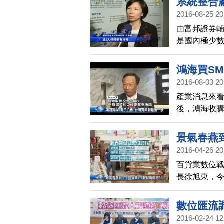
系統整合
2016-08-25 20
由富邦證券
是國內極少數
統整合廠商
景。
鴻海買S
2016-08-03 20
產業消息來
後，鴻海收購
如此，國內
景氣春燕
2016-04-26 20
百貨業數位戰
長徐旭東，今
流發展。
數位匯流
2016-02-24 12