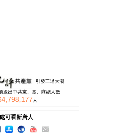
引發三退大潮
前退出中共黨、團、隊總人數
64,798,177
人
處可看新唐人