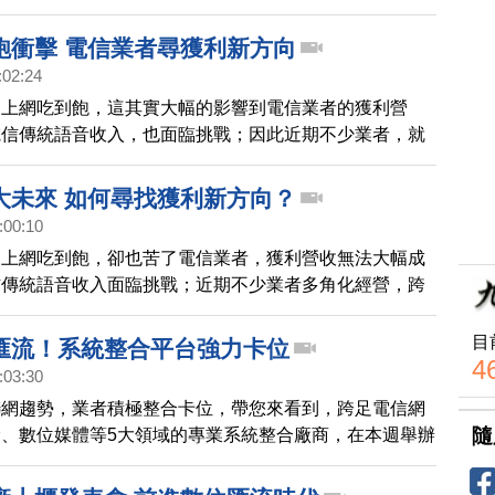
法，引起各方討論。
飽衝擊 電信業者尋獲利新方向
:02:24
愛上網吃到飽，這其實大幅的影響到電信業者的獲利營
電信傳統語音收入，也面臨挑戰；因此近期不少業者，就
經營，跨足新創事業，或物聯網相關領域。
大未來 如何尋找獲利新方向？
:00:10
愛上網吃到飽，卻也苦了電信業者，獲利營收無法大幅成
信傳統語音收入面臨挑戰；近期不少業者多角化經營，跨
，或物聯網相關領域，成了電信業者轉型的不二法門。
目
匯流！系統整合平台強力卡位
4
:03:30
聯網趨勢，業者積極整合卡位，帶您來看到，跨足電信網
隨
、數位媒體等5大領域的專業系統整合廠商，在本週舉辦
發表會，展現數位匯流時代的整合能力。