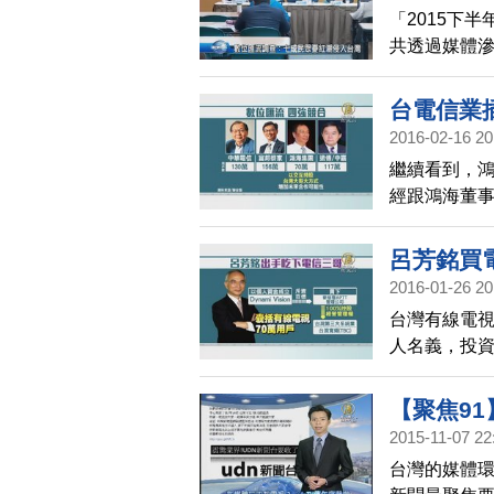
「2015下
共透過媒體
要。
台電信業
2016-02-16 20
繼續看到，
經跟鴻海董事
跨入有線電
信業者跨足
呂芳銘買
2016-01-26 20
台灣有線電
人名義，投
進軍有線電
【聚焦91
2015-11-07 22
裁撤｜新
台灣的媒體