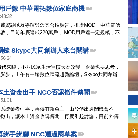
D用戶數 中華電拓數位家庭商機
:48:32
戴資穎以及導演吳念真合拍廣告，推廣MOD，中華電信
數，目前年底達成220萬戶， MOD用戶達一定規模，不
盈，還將成為數位家庭的重要入口，拓展各項加值服務商
鍵 Skype共同創辦人來台開講
:56:24
I時代來臨，不只民眾生活習慣大為改變，企業也要思考，
腳步，上午有一場數位匯流趨勢論壇，Skype共同創辦
開講。
本土資金出手 NCC否認撤件傳聞
:51:01
視系統業者中嘉，再傳有新買主，由於傳出過關機會不
意撤出，讓本土資金收購傳聞，再度引起討論，目前外傳
視業者大豐 有意出手，不過大豐今天上午發出重訊鄭重
方面也表示，中嘉案至今並未收到任何撤件消息。
再綁手綁腳 NCC通過兩草案