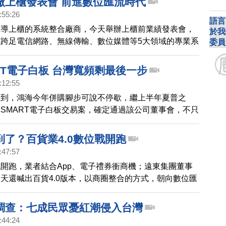
廠上櫃發表會 前進數位匯流時代
:55:26
語言
輔導上櫃的系統整合廠商，今天舉辦上櫃前業績發表會，
於我
跨足電信網路、無線傳輸、數位媒體等5大領域的專業系
委員
，在未來物聯網以及數位匯流時代，可望有不錯的發展前
MT電子白板 台灣寬頻剩最後一步
:12:55
看到，鴻海今年併購腳步可說不停歇，繼上半年夏普之
SMART電子白板交易案，確定通過該公司董事會，不只
的部分，亞太電信間接入主台灣寬頻，態勢也更加明朗。
到了？百貨業4.0數位戰開跑
:47:57
開跑，業者結合App、電子禮券衝商機；遠東集團董事
天還喊出百貨4.0版本，以商圈整合的方式，朝向數位匯
調查：七成民眾憂紅潮侵入台灣
:44:24