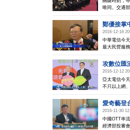
關鍵時刻，帶
唯同。交通
接儀式，新
200台的廣
鄭優接掌
策，與東協
2016-12-16 20
中華電信今
最大民營服
數位匯流趨
攻數位匯流
2016-12-12 20
亞太電信今天
不只以上網、
位機上盒，
愛奇藝登
2016-11-30 12
中國OTT串
經濟部投審