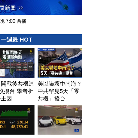
晚 7:00 首播
一週最 HOT
伊開戰後共機連
美以嚇壞中南海？
沒擾台 學者析
中共罕見5天「零
失主因
共機」擾台