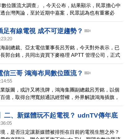
半年數位匯流大調查」，今天公布，結果顯示，民眾擔心中
滲透台灣輿論，至於近期中嘉案，民眾認為也有重審必
插足有線電視 成不可逆趨勢？
:23:20
鴻海副總裁、亞太電信董事長呂芳銘，今天對外表示，已
長郭台銘，共同出資買下麥格理 APTT 管理公司，正式
視市場，並向投審會與公平遞件，而這也是國內第四家電
有線電視系統，進攻數位匯流案例。
電信三哥 鴻海布局數位匯流？
:14:55
視業版圖，或許又將洗牌，鴻海集團副總裁呂芳銘，以個
資百億，取得台灣寬頻通訊經營權，外界解讀鴻海插旗，
視版圖，將掌握超過七十萬有線電視收視戶。
】二、新媒體玩不起電視？ udnTV傳年底
:36:05
聞最聚焦
環境，是否注定讓新媒體被排拒在目前的電視生態之外？