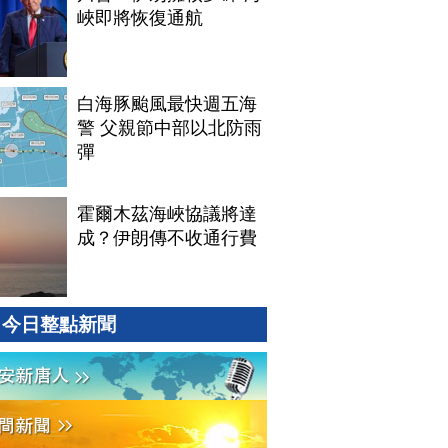
峽即將恢復通航
白海豚颱風最快週五海
警 父親節中部以北防雨
彈
霍爾木茲海峽協議將達
成？伊朗傳不收通行費
今日整點新聞