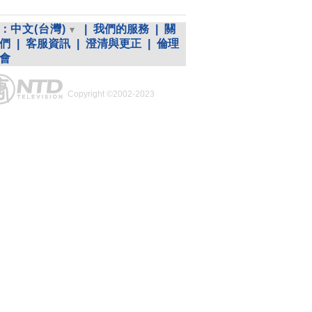
：
中文(台灣)
|
我們的服務
|
關
們
|
客服資訊
|
澄清與更正
|
倫理
會
Copyright ©2002-2023