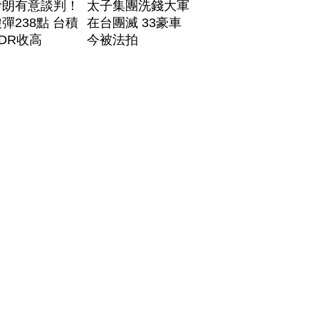
伊朗有意談判！
太子集團洗錢大軍
彈238點 台積
在台團滅 33豪車
DR收高
今被法拍