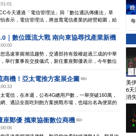
:51:01
CC今天通過「電信管理法」與「數位通訊傳播法」草
婷怡表示，電信管理法，將放寬電信產業的經營範圍，給
每
的發展空間，此外，也提出類似網路基本法的「數位通訊
4.0｜數位匯流大戰 南向東協尋找產業新機
:00:00
帶您迅速掌握潮流趨勢，交通部持有股權超過三成的中華
週，舉行董事長交接儀式，新任董座鄭優表示，今年數位
經超過電視台200台的廣告營收，顯示數位時代來臨，
合政府南向政策，與東協國家合作，共創數位商機。
流商機！亞太電推方案展企圖
美
:00:33
6天
太電信，在本週，公布4G總用戶數，一舉突破160萬，
消
上網、通話全面吃到飽方案挑戰市場，也端出名為便當的
盒，展現進軍數位匯流市場企圖心。
董座鄭優 攜東協衝數位商機
:00:06