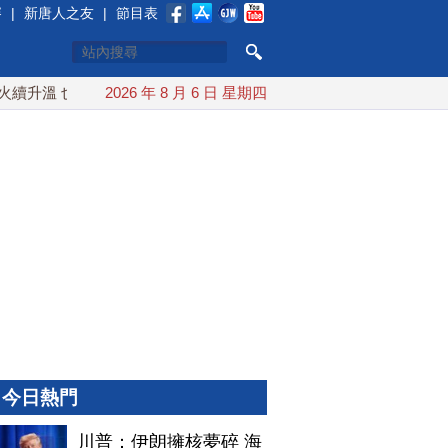
賽
|
新唐人之友
|
節目表
溫 也門胡塞武裝稱又襲擊沙特油輪
2026 年 8 月 6 日 星期四
台灣漢光演習 賴清德搭裝
今日熱門
川普：伊朗擁核夢碎 海