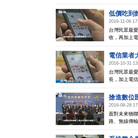
為決策不合
低價吃到
2016-11-06 17
台灣民眾最
收，再加上
思考多角化
電信業者
2016-10-31 13
台灣民眾最
長，加上電
足新創事業
搶進數位
2016-08-28 17
面對未來物
路、無線傳輸
上櫃前業績