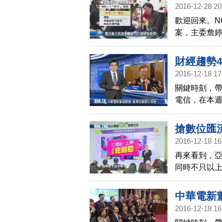
2016-12-28 20
歡迎回來。N
案，主委詹
予業者更大
傳播法」。
財經趨勢
2016-12-18 17
關鍵時刻，
電信，在本
廣告收入，已
同時，將配
搶數位匯
2016-12-18 16
再來看到，亞
同時不只以
4K數位機上
中華電新
2016-12-18 16