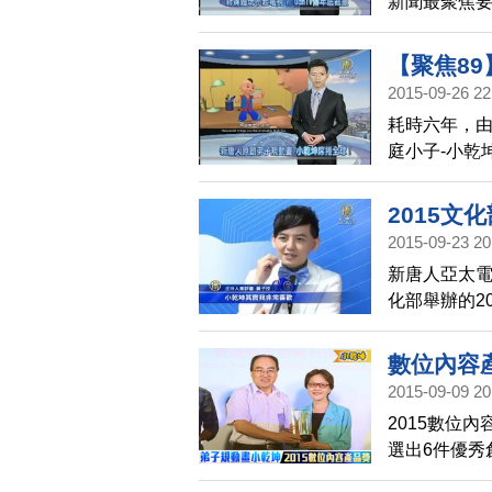
新聞最聚焦要
時代，提供多
TV內部意外
【聚焦8
udn TV。
2015-09-26 22
全球！
只是內容會
耗時六年，由
業者獨大的
庭小子-小乾
定，潛移默
用心，接下來
2015文
小子-小乾坤
2015-09-23 20
最佳人氣
新唐人亞太電
化部舉辦的2
賽作品中，
數位內容
2015-09-09 20
2015數位
選出6件優秀
小子小乾坤