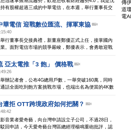
您迅速掌握潮流趨勢，歡迎您收看財經趨勢4.0，我是沈
傳
部持有股權超過三成的中華電信，在本週，舉行董事長交
道瓊
任董座鄭優表示，今年數位廣告收入，已經超過電視台
電A
告營收，顯示數位時代來臨，同時，將配合政府南向政
中華電信 迎戰數位匯流、揮軍東協
國家合作，共創數位商機。
:15:40
天舉行董事長交接典禮，新董座鄭優正式上任，接掌國內
務業。面對電信市場的競爭嚴峻，鄭優表示，會勇敢迎戰
勢，配合政府新南向政策，尋求與東協國家合作。
 亞太電推「3 飽」 價格戰
:49:26
舉辦記者會，公布4G總用戶數，一舉突破160萬，同時
通話全面吃到飽方案挑戰市場，也端出名為便當的4K數
展現進軍數位匯流市場企圖心。
台遭拒 OTT跨境政府如何把關？
:48:42
流影音業者愛奇藝，向台灣申請設立子公司，不過28日，
會駁回申請，今天愛奇藝台灣區總經理楊鳴重砲批評，認