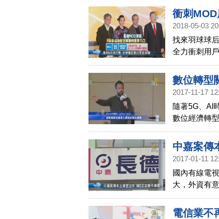
衝刺MO
2018-05-03 20
找來羽球球后
全力衝刺用戶
只能轉虧為
機。
數位轉型關
2017-11-17 12
隨著5G、A
數位經濟轉型
人親自來台
中嘉案傳
2017-01-11 12
國內有線電
大，外資有
新北市有線電
澄清，NCC
電信業不