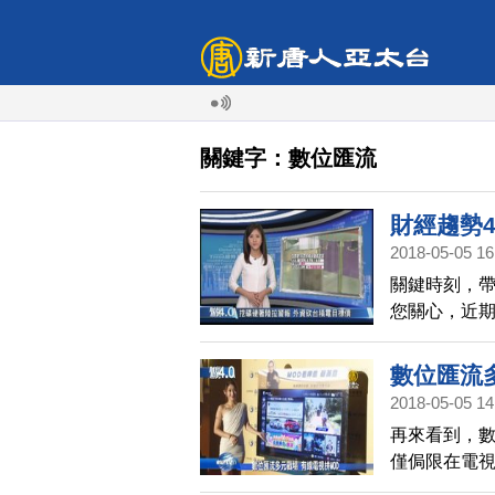
關鍵字：數位匯流
財經趨勢
2018-05-05 16
注
關鍵時刻，帶
您關心，近期
於這樣的情
要發生。這為
數位匯流
2018-05-05 14
再來看到，數
僅侷限在電
領域，都有