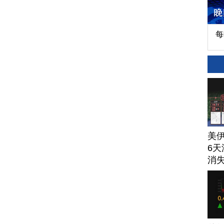
每
美
6天
消