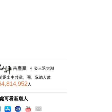
引發三退大潮
前退出中共黨、團、隊總人數
64,814,952
人
處可看新唐人