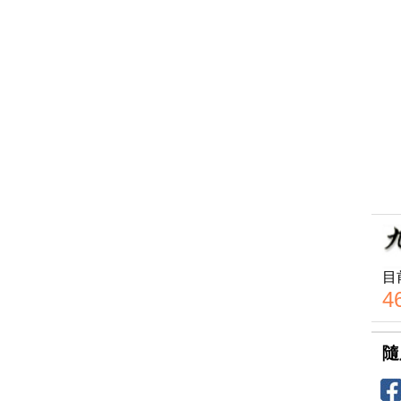
目
4
隨