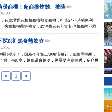
排名第5位。
搶暖商機！超商推炸雞、披薩
:47:30
，有賣場業者和超商搶熱食商機，打造24小時的便利
雞、烤雞和披薩等熟食，給消費者有別於其他超商的不同
統超商，則是祭出咖啡折扣，希望讓消費者暖暖身。
下探8度 熱食熱飲夯
:16:51
氣明顯變冷了，因為今年第二波寒流報到，氣象局提醒，
可能下探8度，越晚還會越冷，民眾要注意保暖，多穿幾
<
1
>