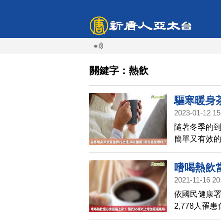
颱
關鍵字：熱飲
驅寒暖身
2023-01-12 15
味？
隨著冬季的到
簡單又有效的
外，還有助
暖身效果最好呢
嗜喝熱飲
口碑資料庫》
2021-11-16 20
解有關網友熱
依國民健康署
2,778人罹
成以上為男性