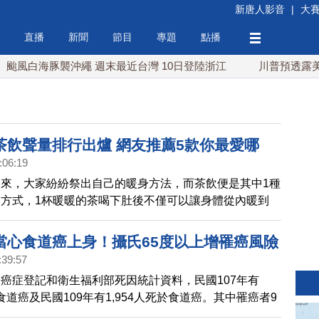
新唐人影音
|
大
直播
新聞
節目
專題
點播
風白海豚襲沖繩 週末最近台灣 10日登陸浙江
川普預透露美伊
茶飲聲量排行出爐 網友推薦5款你最愛哪
:06:19
來，大家紛紛祭出自己的暖身方法，而茶飲便是其中1種
方式，1杯暖暖的茶喝下肚後不僅可以讓身體從內暖到
於氣血循環。而在眾多的暖身茶飲之中，又以哪些種類的
？《Social Lab社群實驗室》本次透過《OpView社群
當心食道癌上身！攝氏65度以上增罹癌風險
追蹤近3個月「暖身茶飲」話題的網路聲量表現，帶您了
:39:57
議的5大冬季暖身茶飲。
癌症登記和衛生福利部死因統計資料，民國107年有
患食道癌及民國109年有1,954人死於食道癌。其中罹癌者9
，好發於50至70歲，為男性中癌症標準化發生率第6