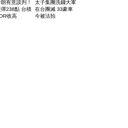
伊朗有意談判！
太子集團洗錢大軍
彈238點 台積
在台團滅 33豪車
DR收高
今被法拍