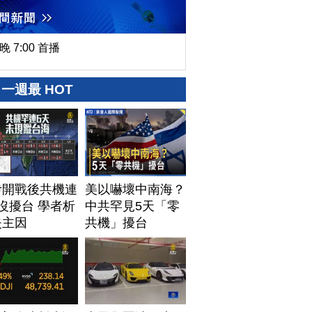
晚 7:00 首播
一週最 HOT
伊開戰後共機連
美以嚇壞中南海？
沒擾台 學者析
中共罕見5天「零
失主因
共機」擾台