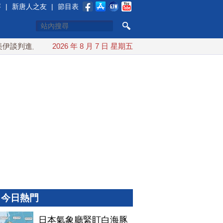
賽
|
新唐人之友
|
節目表
談判進展 美彈藥充足再擴大生產
2026 年 8 月 7 日 星期五
川普簽行政令對多晶矽課15%
今日熱門
日本氣象廳緊盯白海豚