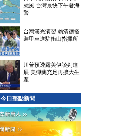
颱風 台灣最快下午發海
警
台灣漢光演習 賴清德搭
裝甲車進駐衡山指揮所
川普預透露美伊談判進
展 美彈藥充足再擴大生
產
今日整點新聞