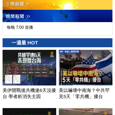
每晚 7:00 首播
一週最 HOT
美伊開戰後共機連6天沒擾
美以嚇壞中南海？中共罕
台 學者析消失主因
見5天「零共機」擾台