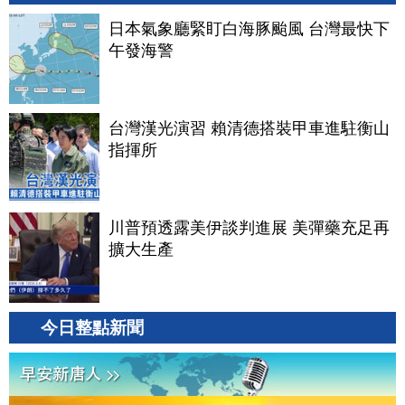
日本氣象廳緊盯白海豚颱風 台灣最快下
午發海警
台灣漢光演習 賴清德搭裝甲車進駐衡山
指揮所
川普預透露美伊談判進展 美彈藥充足再
擴大生產
今日整點新聞