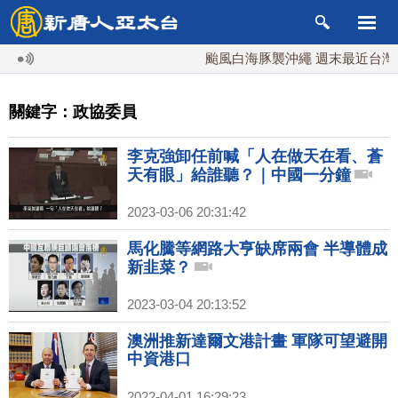
颱風白海豚襲沖繩 週末最近台灣 1
關鍵字：政協委員
李克強卸任前喊「人在做天在看、蒼
天有眼」給誰聽？｜中國一分鐘
2023-03-06 20:31:42
馬化騰等網路大亨缺席兩會 半導體成
新韭菜？
2023-03-04 20:13:52
澳洲推新達爾文港計畫 軍隊可望避開
中資港口
2022-04-01 16:29:23