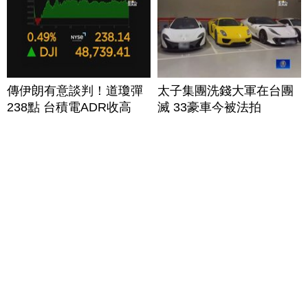
傳伊朗有意談判！道瓊彈
太子集團洗錢大軍在台團
238點 台積電ADR收高
滅 33豪車今被法拍