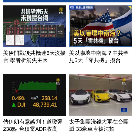
美伊開戰後共機連6天沒擾
美以嚇壞中南海？中共罕
台 學者析消失主因
見5天「零共機」擾台
傳伊朗有意談判！道瓊彈
太子集團洗錢大軍在台團
238點 台積電ADR收高
滅 33豪車今被法拍