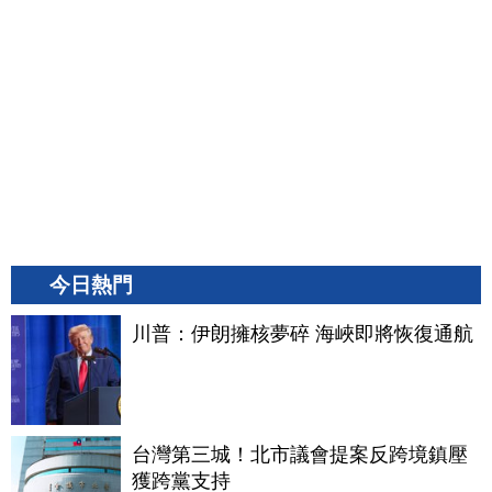
今日熱門
川普：伊朗擁核夢碎 海峽即將恢復通航
台灣第三城！北市議會提案反跨境鎮壓
獲跨黨支持