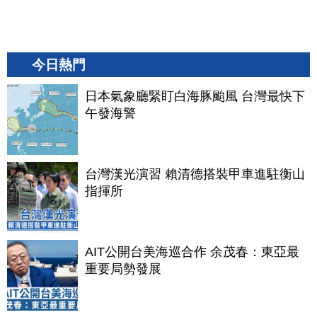
今日熱門
日本氣象廳緊盯白海豚颱風 台灣最快下
午發海警
台灣漢光演習 賴清德搭裝甲車進駐衡山
指揮所
AIT公開台美海巡合作 余茂春：東亞最
重要局勢發展