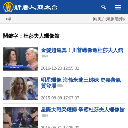
颱風白海豚襲沖繩 週
關鍵字：杜莎夫人蠟像館
金髮超逼真！川普蠟像進杜莎夫人館
2016-12-20 12:55:32
明星蠟像 海倫米蘭三姊妹 史嘉蕾氣
質登場
2015-08-09 17:07:07
星際大戰榮耀歸 爭霸杜莎夫人蠟像館
2015-05-31 17:25:00