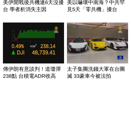
美伊開戰後共機連6天沒擾
美以嚇壞中南海？中共罕
台 學者析消失主因
見5天「零共機」擾台
傳伊朗有意談判！道瓊彈
太子集團洗錢大軍在台團
238點 台積電ADR收高
滅 33豪車今被法拍