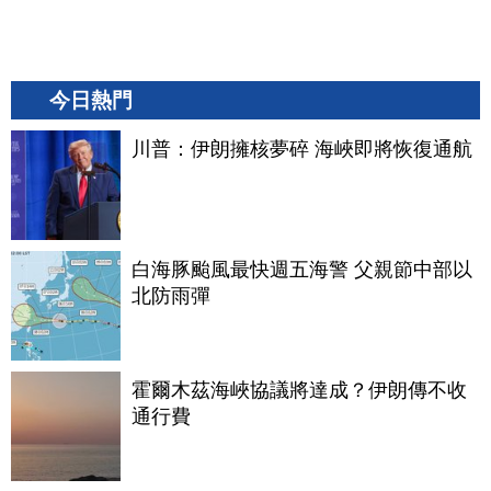
今日熱門
川普：伊朗擁核夢碎 海峽即將恢復通航
白海豚颱風最快週五海警 父親節中部以
北防雨彈
霍爾木茲海峽協議將達成？伊朗傳不收
通行費