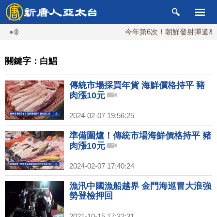
今年第6次！朝鮮發射彈道導彈 
關鍵字：白鯧
傳統市場採買年貨 海鮮價格持平 豬
肉漲10元
2024-02-07 19:56:25
準備圍爐！傳統市場海鮮價格持平 豬
肉漲10元
2024-02-07 17:40:24
漁汛中國漁船越界 金門海巡冒大浪強
勢登檢押回
2021-10-15 17:32:31