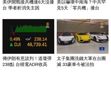
美伊開戰後共機連6天沒擾
美以嚇壞中南海？中共罕
台 學者析消失主因
見5天「零共機」擾台
傳伊朗有意談判！道瓊彈
太子集團洗錢大軍在台團
238點 台積電ADR收高
滅 33豪車今被法拍