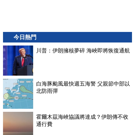
今日熱門
川普：伊朗擁核夢碎 海峽即將恢復通航
白海豚颱風最快週五海警 父親節中部以
北防雨彈
霍爾木茲海峽協議將達成？伊朗傳不收
通行費