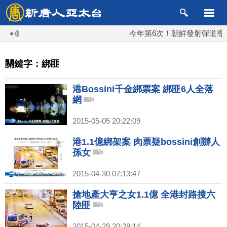
今年第6次！朝鮮發射彈道導彈 
關鍵字：綁匪
港Bossini千金綁票案 綁匪6人全落
網
2015-05-05 20:22:09
港1.1億綁架案 肉票疑bossini創辦人
孫女
2015-04-30 07:13:47
搶地產大亨之女1.1億 全港封路搜六
陸匪
2015-04-29 20:28:14