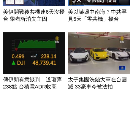
美伊開戰後共機連6天沒擾
美以嚇壞中南海？中共罕
台 學者析消失主因
見5天「零共機」擾台
傳伊朗有意談判！道瓊彈
太子集團洗錢大軍在台團
238點 台積電ADR收高
滅 33豪車今被法拍