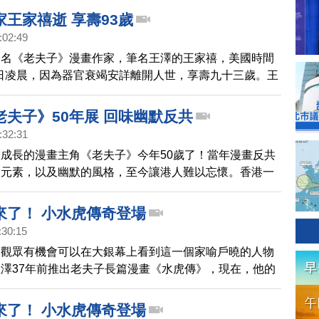
表達反共的自由精神。
王家禧逝 享壽93歲
:02:49
知名《老夫子》漫畫作家，筆名王澤的王家禧，美國時間
月1日凌晨，因為器官衰竭安詳離開人世，享壽九十三歲。王
的畫風，呈現了六零年代，華人的生活百態，包括，老夫
和秦先生都是王澤筆下的人物，深受港台及海外各地華僑
老夫子》50年展 回味幽默反共
:32:31
成長的漫畫主角《老夫子》今年50歲了！當年漫畫反共
大元素，以及幽默的風格，至今讓港人難以忘懷。香港一
舉行《老夫子》漫畫50周年展，並邀請作者王澤緬懷往
來了！ 小水虎傳奇登場
:30:15
的觀眾有機會可以在大銀幕上看到這一個家喻戶曉的人物
澤37年前推出老夫子長篇漫畫《水虎傳》，現在，他的
率領創作團隊，再推出長篇漫畫《老夫子之小水虎傳
將在中國新年時搬上大銀幕。
來了！ 小水虎傳奇登場