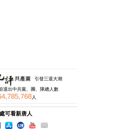
引發三退大潮
前退出中共黨、團、隊總人數
64,785,768
人
處可看新唐人