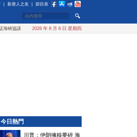
賽
|
新唐人之友
|
節目表
峽協議將達成？伊朗傳不收通行費
2026 年 8 月 6 日 星期四
配合漢光 總統賴清德親登
今日熱門
川普：伊朗擁核夢碎 海