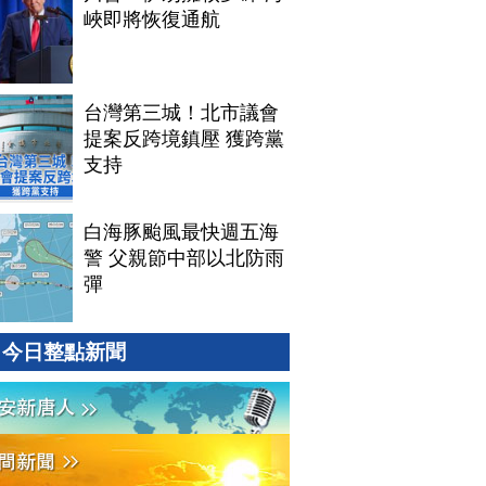
峽即將恢復通航
台灣第三城！北市議會
提案反跨境鎮壓 獲跨黨
支持
白海豚颱風最快週五海
警 父親節中部以北防雨
彈
今日整點新聞