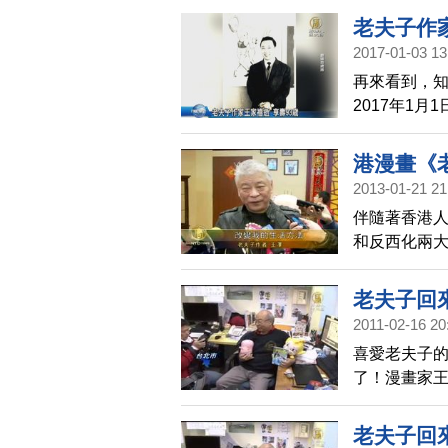
默，也不時
老夫子作家
2017-01-03 13
再來看到，
2017年1
家禧以詼諧
子、大番薯
港漫畫《
喜愛。
2013-01-21 21
伴隨著香港人
和反西化兩
個商場星期天
事。
老夫子回
2011-02-16 20
喜愛老夫子
了！漫畫家王
二兒子王瀚
奇》，預計
老夫子回