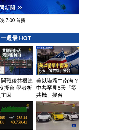
晚 7:00 首播
一週最 HOT
伊開戰後共機連
美以嚇壞中南海？
沒擾台 學者析
中共罕見5天「零
失主因
共機」擾台