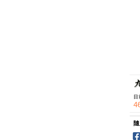
目
4
隨