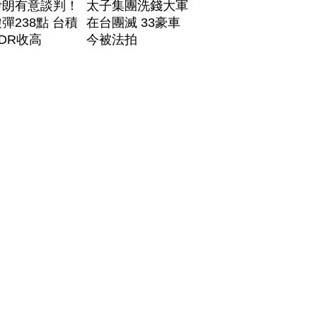
伊朗有意談判！
太子集團洗錢大軍
彈238點 台積
在台團滅 33豪車
DR收高
今被法拍