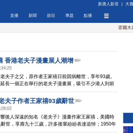
新唐人影音
|
大
直播
新聞
節目
專題
點播
霍爾木茲海
禧 香港老夫子漫畫展人潮增
:34:25
老夫子之父，原作者王家禧日前因病離世，享年93歲。
心延長一個正在舉行的老夫子漫畫展，吸引不少港人到前
懷老夫子。
 老夫子作者王家禧93歲辭世
:28:02
影響後人深遠的知名《老夫子》漫畫作家王家禧，美國時
晨辭世，享壽九十三歲，許多後輩紛紛表達追悼；1950年
東北遷離到香港的王家禧，大量作品除了有庶民文化的幽