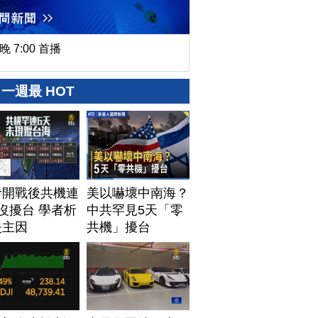
晚 7:00 首播
一週最 HOT
伊開戰後共機連
美以嚇壞中南海？
沒擾台 學者析
中共罕見5天「零
失主因
共機」擾台