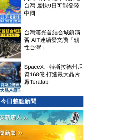
台灣 最快9日可能登陸
中國
台灣漢光首結合城鎮演
習 AIT連續發文讚「韌
性台灣」
SpaceX、特斯拉德州斥
資168億 打造最大晶片
廠Terafab
今日整點新聞