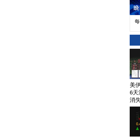
每
美
6天
消