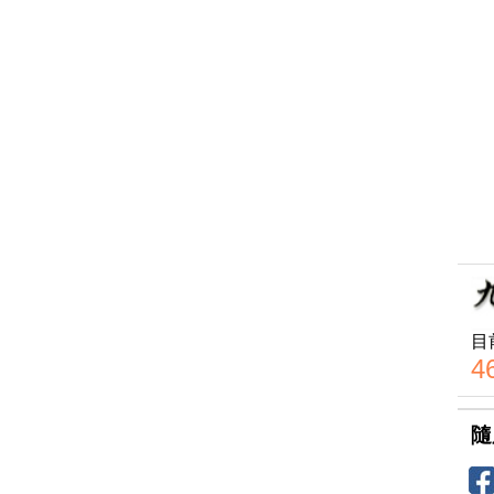
目
4
隨