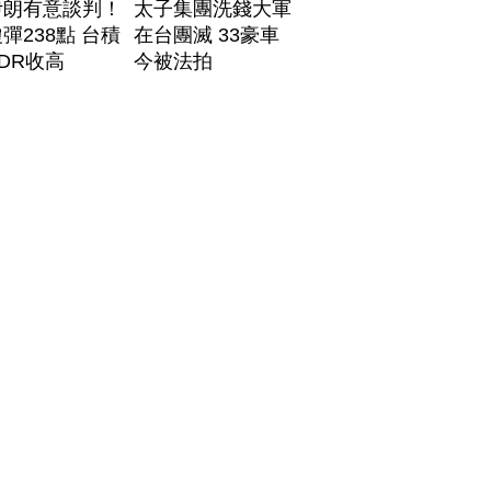
伊朗有意談判！
太子集團洗錢大軍
彈238點 台積
在台團滅 33豪車
DR收高
今被法拍