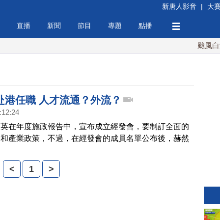
新唐人影音
|
大
直播
新聞
節目
專題
點播
颱風白海豚
赴港任職 人才流通？外流？
:12:24
振英在年度施政報告中，宣布成立經發會，要制訂全面的
略和產業政策，不過，在經發會的成員名單公布後，赫然
財政部長，劉憶如的名字。台灣陸委會表示，香港經發會
府正式編制，劉憶如目前已經沒有任何公職，擔任諮詢顧
<
1
>
「兩岸關係條例」相關規定，但仍引發外界不少聯想。怎
府前任重要財經官員，為香港經濟發展出謀獻策？今天的
為您解析。