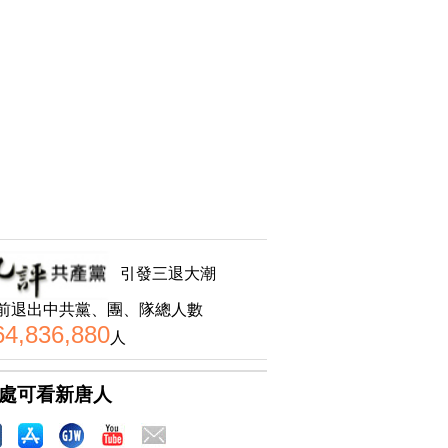
引發三退大潮
前退出中共黨、團、隊總人數
64,836,880
人
處可看新唐人