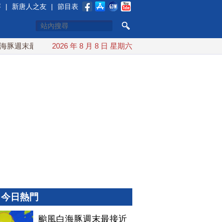
賽
|
新唐人之友
|
節目表
週末最接近台灣 最快9日可能登陸中國
2026 年 8 月 8 日 星期六
台灣漢光首結合城鎮演
今日熱門
颱風白海豚週末最接近