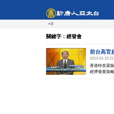
關鍵字：經發會
前台高官
2013-01-23 21
香港特首梁
經濟發展策
出現台灣 前
並不屬於港
問並未違反
麼看台灣政
焦點縱橫，