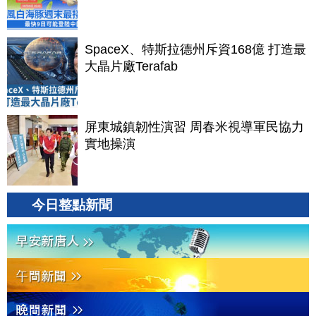
SpaceX、特斯拉德州斥資168億 打造最
大晶片廠Terafab
屏東城鎮韌性演習 周春米視導軍民協力
實地操演
今日整點新聞