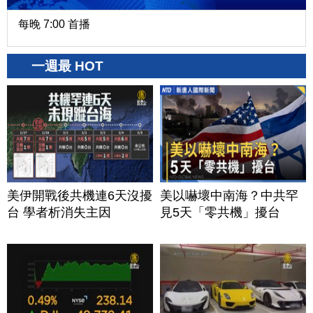
每晚 7:00 首播
一週最 HOT
美伊開戰後共機連6天沒擾
美以嚇壞中南海？中共罕
台 學者析消失主因
見5天「零共機」擾台