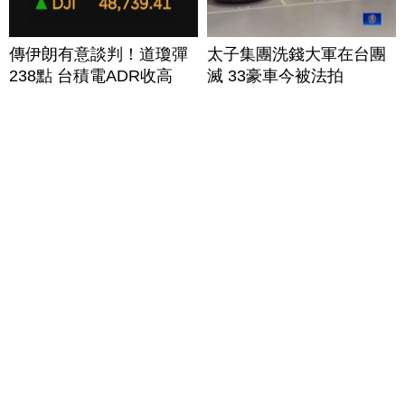
傳伊朗有意談判！道瓊彈
太子集團洗錢大軍在台團
238點 台積電ADR收高
滅 33豪車今被法拍