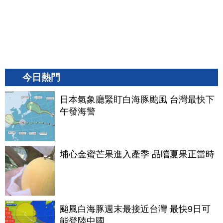
今日熱門
日本氣象廳緊盯白海豚颱風 台灣最快下
午發海警
埔心金蜜芒果進入產季 品嚐夏果正當時
颱風白海豚週末最接近台灣 最快9日可
能登陸中國