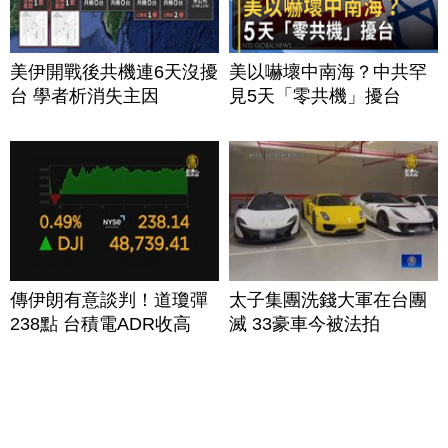
美伊開戰後共機連6天沒擾
美以嚇壞中南海？中共罕
台 學者析消失主因
見5天「零共機」擾台
傳伊朗有意談判！道瓊彈
太子集團洗錢大軍在台團
238點 台積電ADR收高
滅 33豪車今被法拍