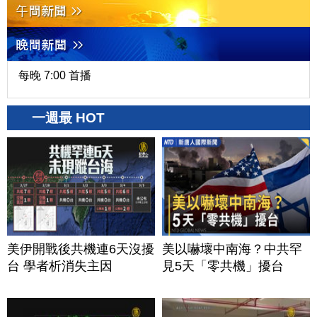
每晚 7:00 首播
一週最 HOT
美伊開戰後共機連6天沒擾
美以嚇壞中南海？中共罕
台 學者析消失主因
見5天「零共機」擾台