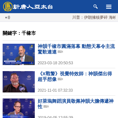
川普：伊朗擁核夢碎 海峽即
關鍵字：千橡市
神韻千橡市圓滿落幕 動態天幕令主流
驚歎連連
2023-03-18 20:50:53
《X戰警》視覺特效師：神韻傑出得
超乎想像
2021-11-01 07:32:33
好萊塢舞蹈演員敬佩神韻大膽傳遞神
性
2019-04-05 12:55:39