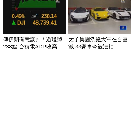
傳伊朗有意談判！道瓊彈
太子集團洗錢大軍在台團
238點 台積電ADR收高
滅 33豪車今被法拍