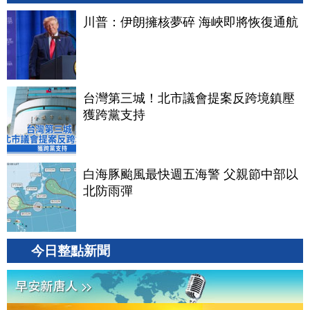
川普：伊朗擁核夢碎 海峽即將恢復通航
台灣第三城！北市議會提案反跨境鎮壓
獲跨黨支持
白海豚颱風最快週五海警 父親節中部以
北防雨彈
今日整點新聞