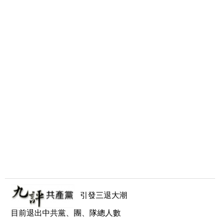
引發三退大潮
目前退出中共黨、團、隊總人數