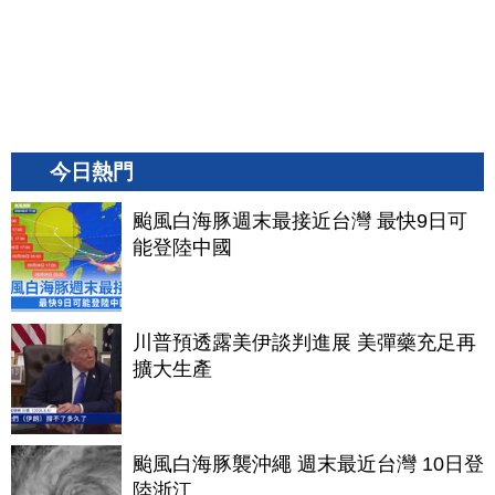
今日熱門
颱風白海豚週末最接近台灣 最快9日可
能登陸中國
川普預透露美伊談判進展 美彈藥充足再
擴大生產
颱風白海豚襲沖繩 週末最近台灣 10日登
陸浙江