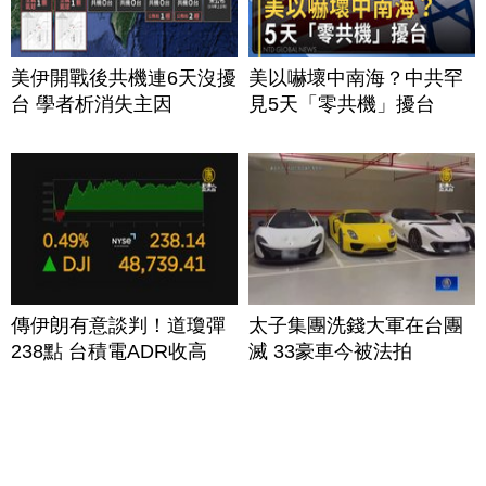
美伊開戰後共機連6天沒擾
美以嚇壞中南海？中共罕
台 學者析消失主因
見5天「零共機」擾台
傳伊朗有意談判！道瓊彈
太子集團洗錢大軍在台團
238點 台積電ADR收高
滅 33豪車今被法拍