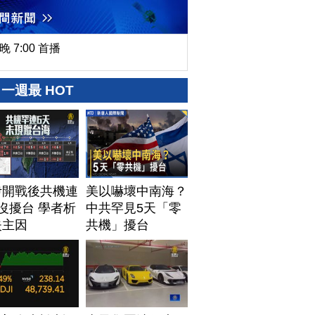
晚 7:00 首播
一週最 HOT
伊開戰後共機連
美以嚇壞中南海？
沒擾台 學者析
中共罕見5天「零
失主因
共機」擾台