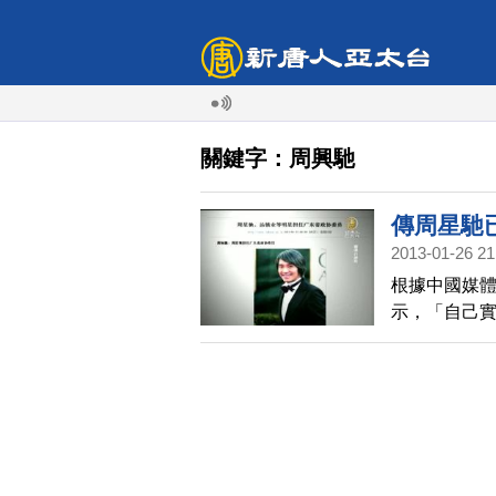
關鍵字：周興馳
傳周星馳
2013-01-26 21
根據中國媒
示，「自己
協」。但周
議，在昨天(
議。不過他
又傳出辭退