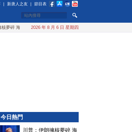
賽
|
新唐人之友
|
節目表
夢碎 海峽即將恢復通航
2026 年 8 月 6 日 星期四
烏克蘭貨機旁驚現炸彈無人機 德國機
今日熱門
川普：伊朗擁核夢碎 海