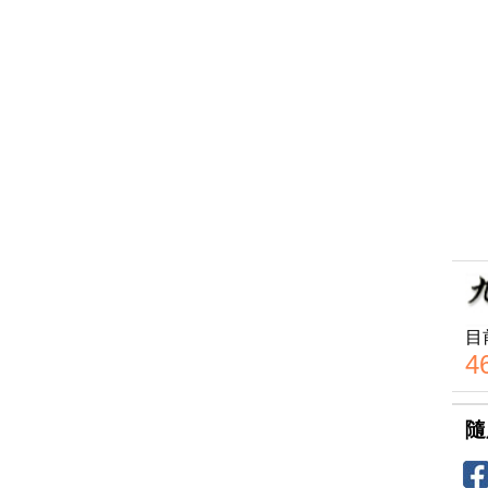
目
4
隨