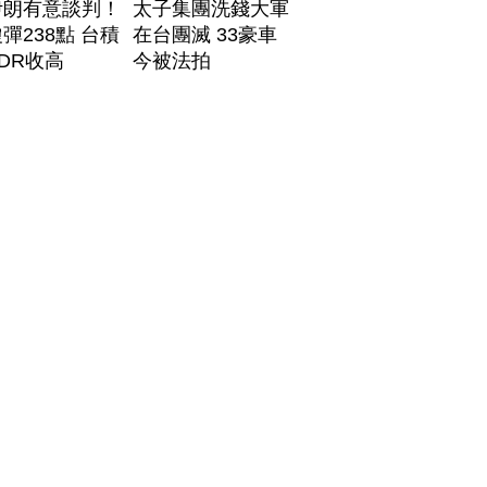
伊朗有意談判！
太子集團洗錢大軍
彈238點 台積
在台團滅 33豪車
DR收高
今被法拍