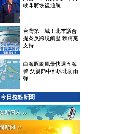
峽即將恢復通航
台灣第三城！北市議會
提案反跨境鎮壓 獲跨黨
支持
白海豚颱風最快週五海
警 父親節中部以北防雨
彈
今日整點新聞