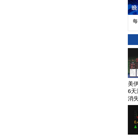
每
美
6天
消