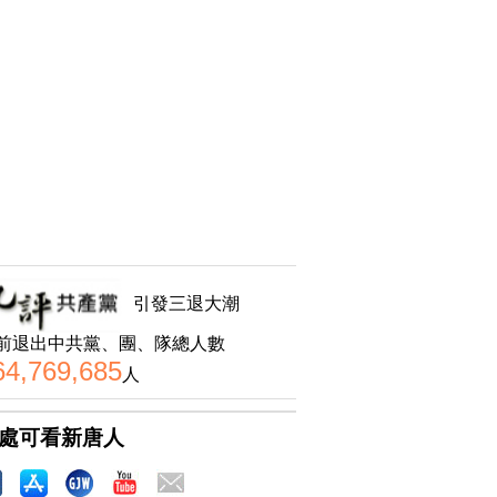
引發三退大潮
前退出中共黨、團、隊總人數
64,769,685
人
處可看新唐人