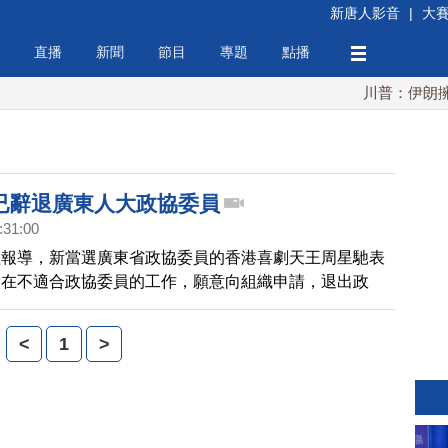
新唐人影音
|
大
直播
新聞
節目
專題
點播
川普：伊朗擁核
已辭退廣東人大政協委員
:31:00
體報導，新當選廣東省政協委員的香港喜劇天王周星馳表
實在不適合政協委員的工作，願意向組織申請，退出政
星馳的秘書否認相關報導。周星馳連續兩天缺席省政協會
25日)上午終於現身，列席廣東省十二屆人大第一次會
<
1
>
姍姍來遲，遲到超過半小時，之後又缺席分組討論，現在
廣東人大政協委員消息，更是引來外界議論與揣測。