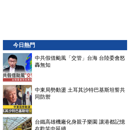
今日熱門
中共假借颱風「交管」台海 台陸委會怒
轟無知
中東局勢動盪 土耳其沙特巴基斯坦誓共
同防禦
台鐵高雄機廠化身親子樂園 讓港都記憶
在歡笑中延續