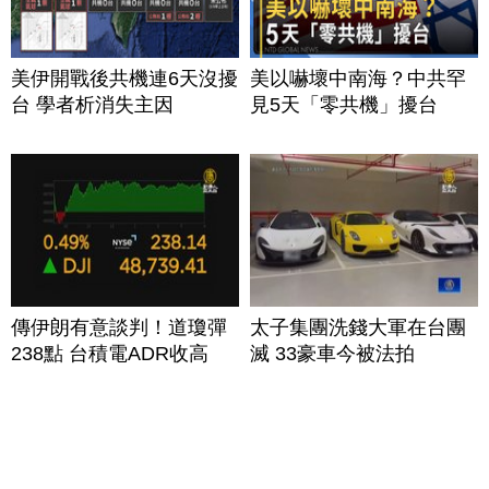
美伊開戰後共機連6天沒擾
美以嚇壞中南海？中共罕
台 學者析消失主因
見5天「零共機」擾台
傳伊朗有意談判！道瓊彈
太子集團洗錢大軍在台團
238點 台積電ADR收高
滅 33豪車今被法拍