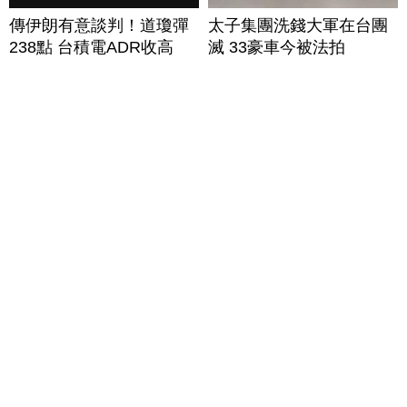
傳伊朗有意談判！道瓊彈
太子集團洗錢大軍在台團
238點 台積電ADR收高
滅 33豪車今被法拍