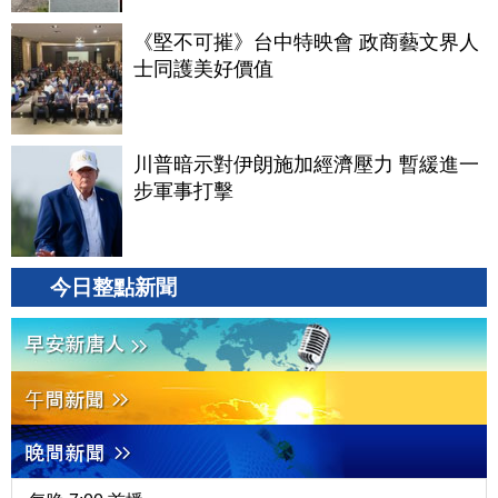
《堅不可摧》台中特映會 政商藝文界人
士同護美好價值
川普暗示對伊朗施加經濟壓力 暫緩進一
步軍事打擊
今日整點新聞