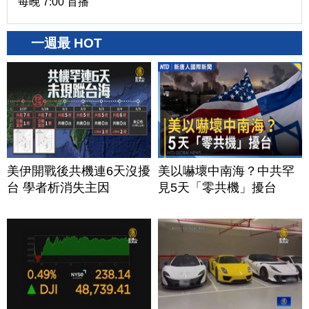
每晚 7:00 首播
一週最 HOT
美伊開戰後共機連6天沒擾
美以嚇壞中南海？中共罕
台 學者析消失主因
見5天「零共機」擾台