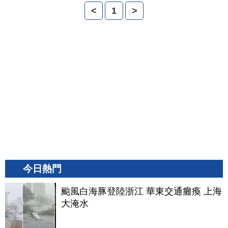
<
1
>
今日熱門
颱風白海豚登陸浙江 華東交通癱瘓 上海
大淹水