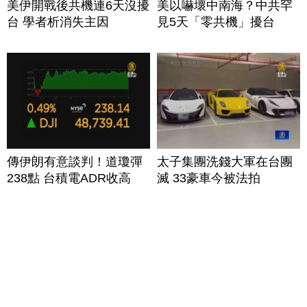
美伊開戰後共機連6天沒擾
美以嚇壞中南海？中共罕
台 學者析消失主因
見5天「零共機」擾台
傳伊朗有意談判！道瓊彈
太子集團洗錢大軍在台團
238點 台積電ADR收高
滅 33豪車今被法拍