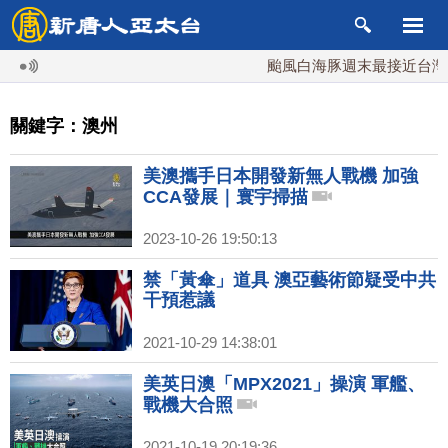
颱風白海豚週末最接近台灣 
關鍵字：澳州
美澳攜手日本開發新無人戰機 加強
CCA發展｜寰宇掃描
2023-10-26 19:50:13
禁「黃傘」道具 澳亞藝術節疑受中共
干預惹議
2021-10-29 14:38:01
美英日澳「MPX2021」操演 軍艦、
戰機大合照
2021-10-19 20:19:36