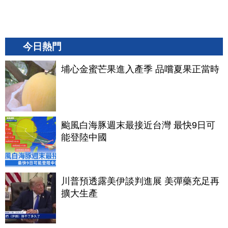
今日熱門
埔心金蜜芒果進入產季 品嚐夏果正當時
颱風白海豚週末最接近台灣 最快9日可
能登陸中國
川普預透露美伊談判進展 美彈藥充足再
擴大生產