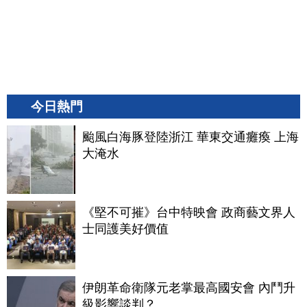
今日熱門
颱風白海豚登陸浙江 華東交通癱瘓 上海
大淹水
《堅不可摧》台中特映會 政商藝文界人
士同護美好價值
伊朗革命衛隊元老掌最高國安會 內鬥升
級影響談判？