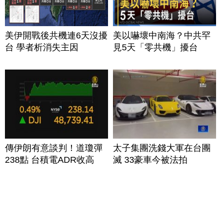
美伊開戰後共機連6天沒擾
美以嚇壞中南海？中共罕
台 學者析消失主因
見5天「零共機」擾台
傳伊朗有意談判！道瓊彈
太子集團洗錢大軍在台團
238點 台積電ADR收高
滅 33豪車今被法拍