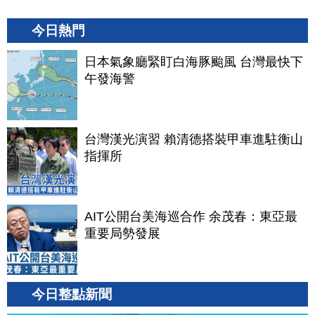
今日熱門
日本氣象廳緊盯白海豚颱風 台灣最快下
午發海警
台灣漢光演習 賴清德搭裝甲車進駐衡山
指揮所
AIT公開台美海巡合作 余茂春：東亞最
重要局勢發展
今日整點新聞