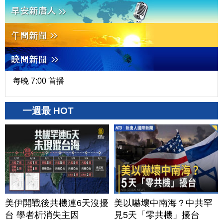
每晚 7:00 首播
一週最 HOT
美伊開戰後共機連6天沒擾
美以嚇壞中南海？中共罕
台 學者析消失主因
見5天「零共機」擾台