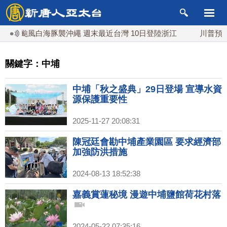
颱風白海豚襲沖繩 週末最近台灣 10日登陸浙江
川普預透露美
關鍵字：中埔
中埔「秋之盛典」29日登場 宣導水資
源保護重要性
2025-11-27 20:08:31
陳冠廷會勘中埔產業園區 要求經濟部
加強防洪措施
2024-08-13 18:52:38
嘉義賞蓮秘境 漫遊中埔鹽館荷花村落
2024-05-22 07:35:16