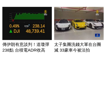
傳伊朗有意談判！道瓊彈
太子集團洗錢大軍在台團
238點 台積電ADR收高
滅 33豪車今被法拍