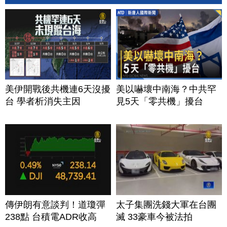
美伊開戰後共機連6天沒擾
美以嚇壞中南海？中共罕
台 學者析消失主因
見5天「零共機」擾台
傳伊朗有意談判！道瓊彈
太子集團洗錢大軍在台團
238點 台積電ADR收高
滅 33豪車今被法拍