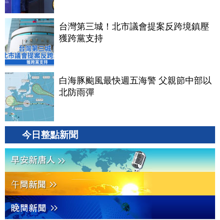
台灣第三城！北市議會提案反跨境鎮壓
獲跨黨支持
白海豚颱風最快週五海警 父親節中部以
北防雨彈
今日整點新聞