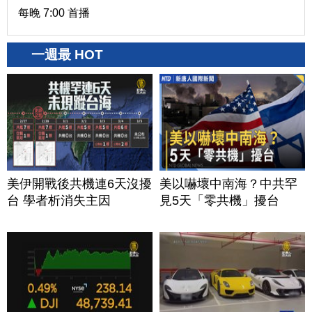
每晚 7:00 首播
一週最 HOT
美伊開戰後共機連6天沒擾
美以嚇壞中南海？中共罕
台 學者析消失主因
見5天「零共機」擾台