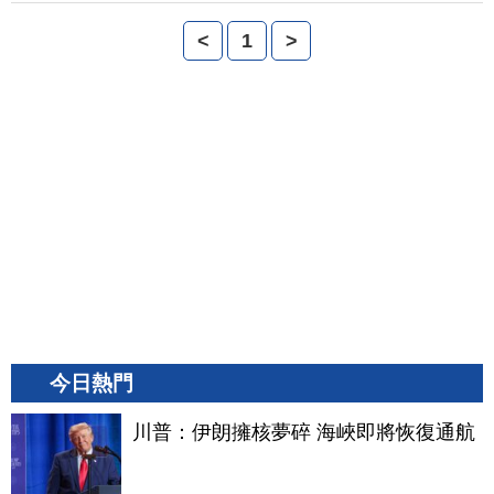
<
1
>
今日熱門
川普：伊朗擁核夢碎 海峽即將恢復通航