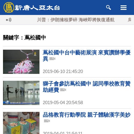
川普：伊朗擁核夢碎 海峽即將恢復通航
烏克蘭
關鍵字：蔦松國中
蔦松國中台中藝術展演 來賓讚辦學優
異
2019-06-10 21:45:20
獅子會參訪蔦松國中 認同學校教育贊
助經費
2019-05-04 20:54:58
品格教育行動學院 親子體驗漢字美妙
2019-04-01 21:54:11