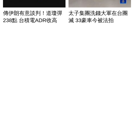
傳伊朗有意談判！道瓊彈
太子集團洗錢大軍在台團
238點 台積電ADR收高
滅 33豪車今被法拍