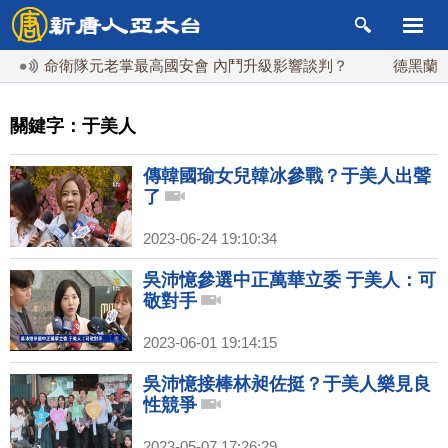
朗革命衛隊元老掌最高國安會 內鬥升級影響談判？
德黑蘭等七
關鍵字：于美人
傳韓國瑜女兒韓冰參戰？于美人出聲
了
2023-06-24 19:10:34
吳沛憶參選中正萬華立委 于美人：可
敬對手
2023-06-01 19:14:15
吳沛憶接棒林昶佐挺？于美人樂見良
性競爭
2023-05-07 17:26:29