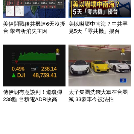
美伊開戰後共機連6天沒擾
美以嚇壞中南海？中共罕
台 學者析消失主因
見5天「零共機」擾台
傳伊朗有意談判！道瓊彈
太子集團洗錢大軍在台團
238點 台積電ADR收高
滅 33豪車今被法拍