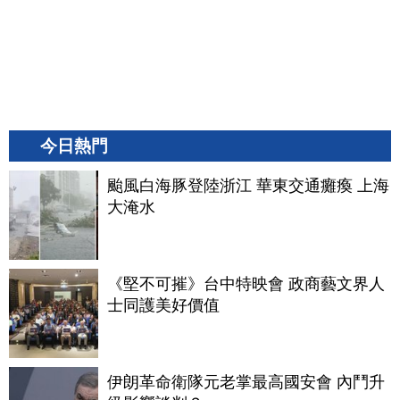
今日熱門
颱風白海豚登陸浙江 華東交通癱瘓 上海
大淹水
《堅不可摧》台中特映會 政商藝文界人
士同護美好價值
伊朗革命衛隊元老掌最高國安會 內鬥升