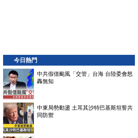
今日熱門
中共假借颱風「交管」台海 台陸委會怒
轟無知
中東局勢動盪 土耳其沙特巴基斯坦誓共
同防禦