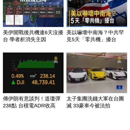
美伊開戰後共機連6天沒擾
美以嚇壞中南海？中共罕
台 學者析消失主因
見5天「零共機」擾台
傳伊朗有意談判！道瓊彈
太子集團洗錢大軍在台團
238點 台積電ADR收高
滅 33豪車今被法拍